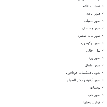
قفشات افلام
صور ادعيه
صور منقبات
صور مصاحف
صور بنات صغيره
صور بوكيه ورد
بدل رجالي
صور ورد
صور اطفال
تحويل فليكسات فودافون
صور أدعية وأذكار الصباح
بوستات
صور حب
فوازير وحلها