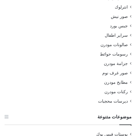
انترلوك
صور نيش
جبس بورد
سراير اطفال
صالونات مودرن
رسومات حوائط
جزامة مودرن
صور غرف نوم
مطابخ مودرن
ركنات مودرن
ديرسات محجبات
موضوعات متنوعة
بوستات فيس بوك