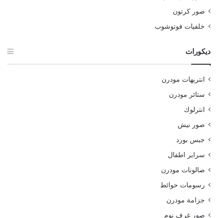
صور كرتون
خلفيات فوتوشوب
ديكورات
انتريهات مودرن
ستائر مودرن
انترلوك
صور نيش
جبس بورد
سراير اطفال
صالونات مودرن
رسومات حوائط
جزامة مودرن
صور غرف نوم