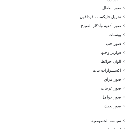
صور اطفال
تحويل فليكسات فودافون
صور أدعية وأذكار الصباح
بوستات
صور حب
فوازير وحلها
الوان حوائط
اكسسوارات بنات
صور فراق
صور عربيات
صور حوامل
صور بحبك
سياسة الخصوصية