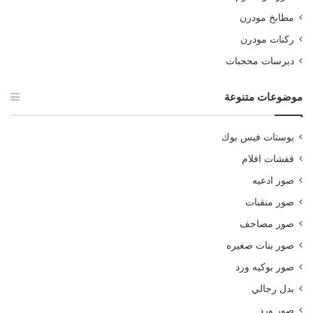
مطابخ مودرن
ركنات مودرن
ديرسات محجبات
موضوعات متنوعة
بوستات فيس بوك
قفشات افلام
صور ادعيه
صور منقبات
صور مصاحف
صور بنات صغيره
صور بوكيه ورد
بدل رجالي
صور ورد