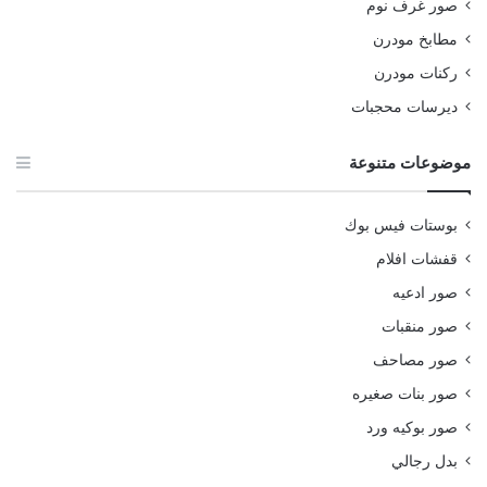
صور غرف نوم
مطابخ مودرن
ركنات مودرن
ديرسات محجبات
موضوعات متنوعة
بوستات فيس بوك
قفشات افلام
صور ادعيه
صور منقبات
صور مصاحف
صور بنات صغيره
صور بوكيه ورد
بدل رجالي