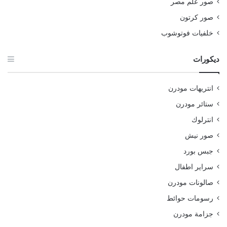
صور علم مصر
صور كرتون
خلفيات فوتوشوب
ديكورات
انتريهات مودرن
ستائر مودرن
انترلوك
صور نيش
جبس بورد
سراير اطفال
صالونات مودرن
رسومات حوائط
جزامة مودرن