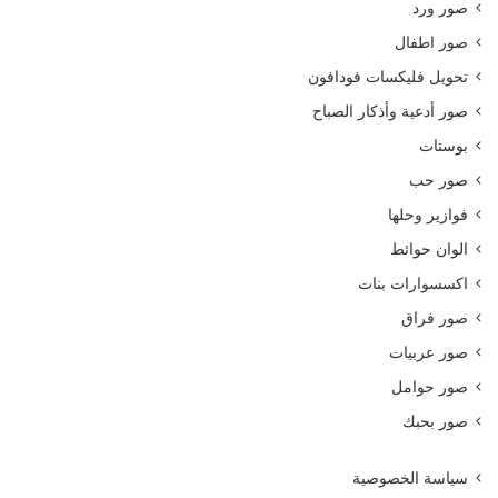
صور ورد
صور اطفال
تحويل فليكسات فودافون
صور أدعية وأذكار الصباح
بوستات
صور حب
فوازير وحلها
الوان حوائط
اكسسوارات بنات
صور فراق
صور عربيات
صور حوامل
صور بحبك
سياسة الخصوصية