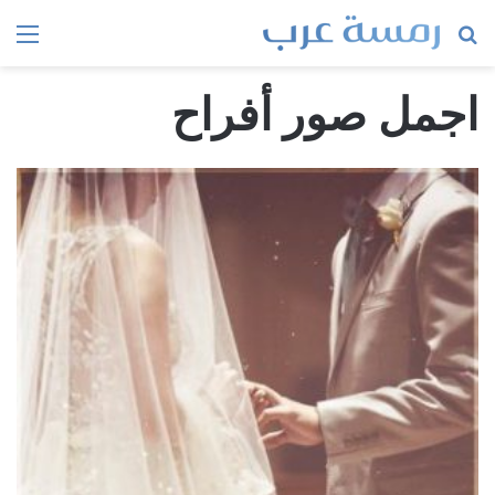
بحث
الق
عن
اجمل صور أفراح