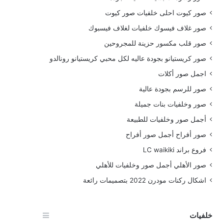
صور كيوت احلى خلفيات صور كيوت
صور غلاف فيسوك خلفيات لغلاف فيسبوك
صور قلب مكسور حزينة للمجروحين
صور كريستيانو بجودة عاليه لكل محبي كريستيانو رونالدو
اجمل صور أكلات
صور للرسم بجودة عالية
صور وخلفيات بنات جميلة
أجمل صور وخلفيات للطبيعة
صور أفراح أجمل صور أفراح
فروع براند LC waikiki
صور الأهلي أجمل صور وخلفيات للأهلي
اشكال ركنات مودرن 2022 بتصميمات رائعة
خلفيات