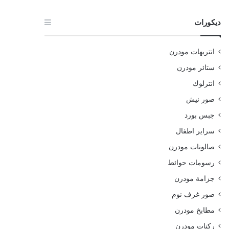
ديكورات
انتريهات مودرن
ستائر مودرن
انترلوك
صور نيش
جبس بورد
سراير اطفال
صالونات مودرن
رسومات حوائط
جزامة مودرن
صور غرف نوم
مطابخ مودرن
ركنات مودرن