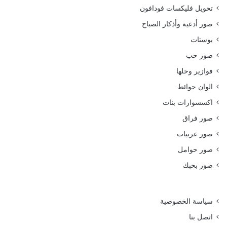
تحويل فليكسات فودافون
صور أدعية وأذكار الصباح
بوستات
صور حب
فوازير وحلها
الوان حوائط
اكسسوارات بنات
صور فراق
صور عربيات
صور حوامل
صور بحبك
سياسة الخصوصية
اتصل بنا