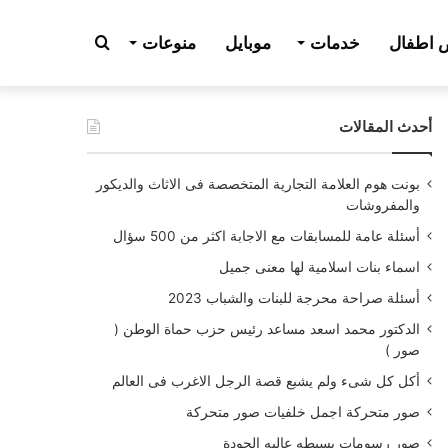
بحث
اطفال
خدمات
موبايل
منوعات
أحدث المقالات
عن
بونت هوم العلامة التجارية المتخصصة فى الاثاث والديكور
والمفروشات
أسئلة عامة للمسابقات مع الاجابة اكثر من 500 سؤال
اسماء بنات اسلامية لها معنى جميل
أسئلة صراحة محرجة للبنات والشباب 2023
الدكتور محمد اسعد مساعد رئيس حزب حماة الوطن (
صور )
أكل كل شىء ولم يشبع قصة الرجل الاغرب فى العالم
صور متحركة اجمل خلفيات صور متحركة
صور رسومات بسيطه عاليه الجودة