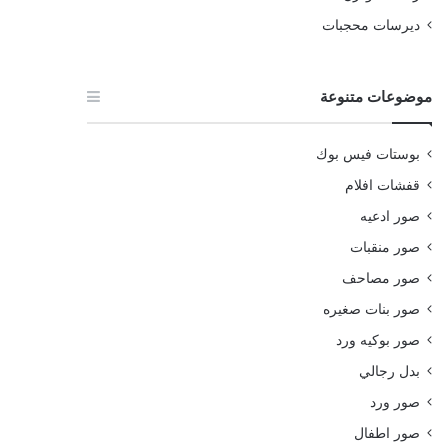
ديرسات محجبات
موضوعات متنوعة
بوستات فيس بوك
قفشات افلام
صور ادعيه
صور منقبات
صور مصاحف
صور بنات صغيره
صور بوكيه ورد
بدل رجالي
صور ورد
صور اطفال