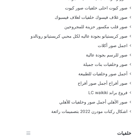
صور كيوت احلى خلفيات صور كيوت
صور غلاف فيسوك خلفيات لغلاف فيسبوك
صور قلب مكسور حزينة للمجروحين
صور كريستيانو بجودة عاليه لكل محبي كريستيانو رونالدو
اجمل صور أكلات
صور للرسم بجودة عالية
صور وخلفيات بنات جميلة
أجمل صور وخلفيات للطبيعة
صور أفراح أجمل صور أفراح
فروع براند LC waikiki
صور الأهلي أجمل صور وخلفيات للأهلي
اشكال ركنات مودرن 2022 بتصميمات رائعة
خلفيات