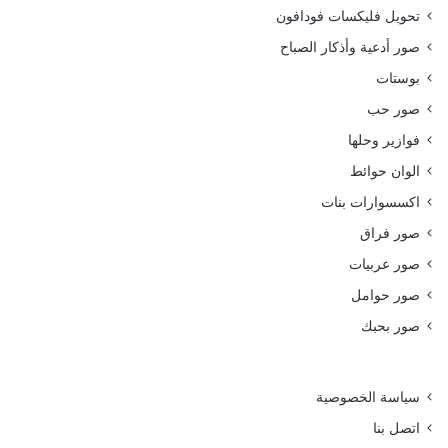
تحويل فليكسات فودافون
صور أدعية وأذكار الصباح
بوستات
صور حب
فوازير وحلها
الوان حوائط
اكسسوارات بنات
صور فراق
صور عربيات
صور حوامل
صور بحبك
سياسة الخصوصية
اتصل بنا