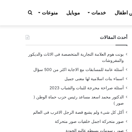
بحث
اطفال
خدمات
موبايل
منوعات
أحدث المقالات
عن
بونت هوم العلامة التجارية المتخصصة فى الاثاث والديكور
والمفروشات
أسئلة عامة للمسابقات مع الاجابة اكثر من 500 سؤال
اسماء بنات اسلامية لها معنى جميل
أسئلة صراحة محرجة للبنات والشباب 2023
الدكتور محمد اسعد مساعد رئيس حزب حماة الوطن (
صور )
أكل كل شىء ولم يشبع قصة الرجل الاغرب فى العالم
صور متحركة اجمل خلفيات صور متحركة
صور رسومات بسيطه عاليه الجودة