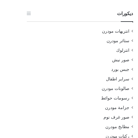
ديكورات
انتريهات مودرن
ستائر مودرن
انترلوك
صور نيش
جبس بورد
سراير اطفال
صالونات مودرن
رسومات حوائط
جزامة مودرن
صور غرف نوم
مطابخ مودرن
ركنات مودرن