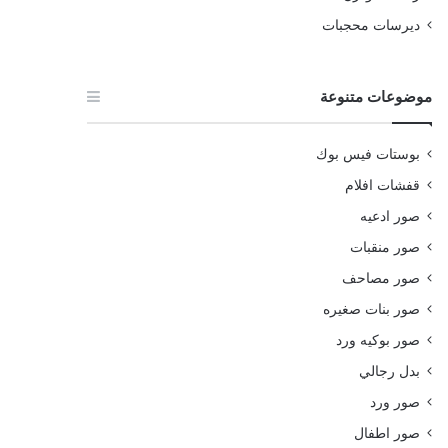
ديرسات محجبات
موضوعات متنوعة
بوستات فيس بوك
قفشات افلام
صور ادعيه
صور منقبات
صور مصاحف
صور بنات صغيره
صور بوكيه ورد
بدل رجالي
صور ورد
صور اطفال