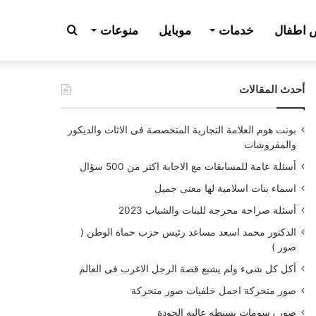
بحث
اطفال
خدمات
موبايل
منوعات
أحدث المقالات
عن
بونت هوم العلامة التجارية المتخصصة فى الاثاث والديكور
والمفروشات
أسئلة عامة للمسابقات مع الاجابة اكثر من 500 سؤال
اسماء بنات اسلامية لها معنى جميل
أسئلة صراحة محرجة للبنات والشباب 2023
الدكتور محمد اسعد مساعد رئيس حزب حماة الوطن (
صور )
أكل كل شىء ولم يشبع قصة الرجل الاغرب فى العالم
صور متحركة اجمل خلفيات صور متحركة
صور رسومات بسيطه عاليه الجودة