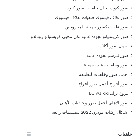
صور كيوت احلى خلفيات صور كيوت
صور غلاف فيسوك خلفيات لغلاف فيسبوك
صور قلب مكسور حزينة للمجروحين
صور كريستيانو بجودة عاليه لكل محبي كريستيانو رونالدو
اجمل صور أكلات
صور للرسم بجودة عالية
صور وخلفيات بنات جميلة
أجمل صور وخلفيات للطبيعة
صور أفراح أجمل صور أفراح
فروع براند LC waikiki
صور الأهلي أجمل صور وخلفيات للأهلي
اشكال ركنات مودرن 2022 بتصميمات رائعة
خلفيات