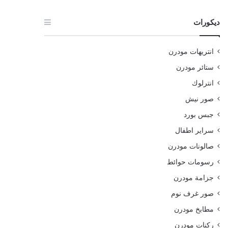
ديكورات
انتريهات مودرن
ستائر مودرن
انترلوك
صور نيش
جبس بورد
سراير اطفال
صالونات مودرن
رسومات حوائط
جزامة مودرن
صور غرف نوم
مطابخ مودرن
ركنات مودرن