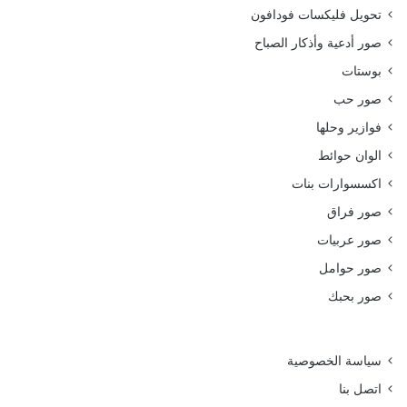
تحويل فليكسات فودافون
صور أدعية وأذكار الصباح
بوستات
صور حب
فوازير وحلها
الوان حوائط
اكسسوارات بنات
صور فراق
صور عربيات
صور حوامل
صور بحبك
سياسة الخصوصية
اتصل بنا