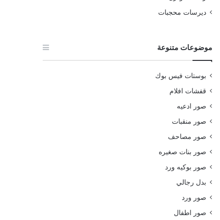
ديرسات محجبات
موضوعات متنوعة
بوستات فيس بوك
قفشات افلام
صور ادعيه
صور منقبات
صور مصاحف
صور بنات صغيره
صور بوكيه ورد
بدل رجالي
صور ورد
صور اطفال