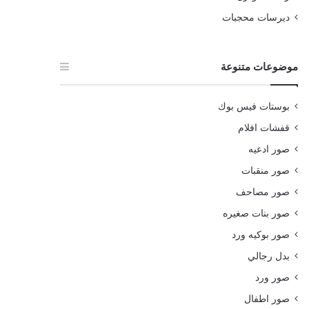
ديرسات محجبات
موضوعات متنوعة
بوستات فيس بوك
قفشات افلام
صور ادعيه
صور منقبات
صور مصاحف
صور بنات صغيره
صور بوكيه ورد
بدل رجالي
صور ورد
صور اطفال