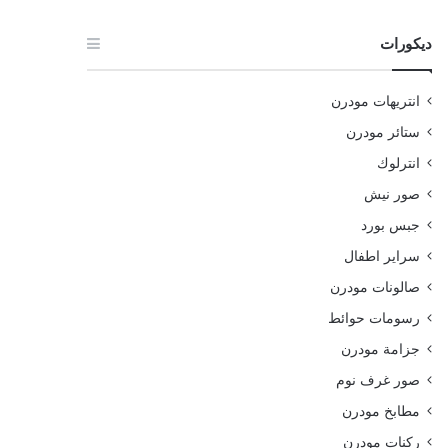
ديكورات
انتريهات مودرن
ستائر مودرن
انترلوك
صور نيش
جبس بورد
سراير اطفال
صالونات مودرن
رسومات حوائط
جزامة مودرن
صور غرف نوم
مطابخ مودرن
ركنات مودرن