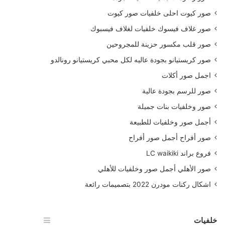
صور كيوت احلى خلفيات صور كيوت
صور غلاف فيسوك خلفيات لغلاف فيسبوك
صور قلب مكسور حزينة للمجروحين
صور كريستيانو بجودة عاليه لكل محبي كريستيانو رونالدو
اجمل صور أكلات
صور للرسم بجودة عالية
صور وخلفيات بنات جميلة
أجمل صور وخلفيات للطبيعة
صور أفراح أجمل صور أفراح
فروع براند LC waikiki
صور الأهلي أجمل صور وخلفيات للأهلي
اشكال ركنات مودرن 2022 بتصميمات رائعة
خلفيات