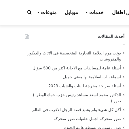
بحث
اطفال
خدمات
موبايل
منوعات
أحدث المقالات
عن
بونت هوم العلامة التجارية المتخصصة فى الاثاث والديكور
والمفروشات
أسئلة عامة للمسابقات مع الاجابة اكثر من 500 سؤال
اسماء بنات اسلامية لها معنى جميل
أسئلة صراحة محرجة للبنات والشباب 2023
الدكتور محمد اسعد مساعد رئيس حزب حماة الوطن (
صور )
أكل كل شىء ولم يشبع قصة الرجل الاغرب فى العالم
صور متحركة اجمل خلفيات صور متحركة
صور رسومات بسيطه عاليه الجودة