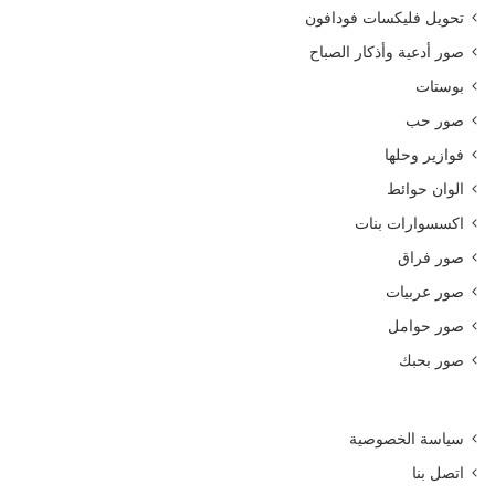
تحويل فليكسات فودافون
صور أدعية وأذكار الصباح
بوستات
صور حب
فوازير وحلها
الوان حوائط
اكسسوارات بنات
صور فراق
صور عربيات
صور حوامل
صور بحبك
سياسة الخصوصية
اتصل بنا