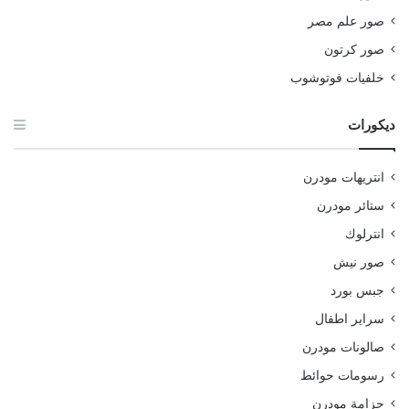
صور علم مصر
صور كرتون
خلفيات فوتوشوب
ديكورات
انتريهات مودرن
ستائر مودرن
انترلوك
صور نيش
جبس بورد
سراير اطفال
صالونات مودرن
رسومات حوائط
جزامة مودرن