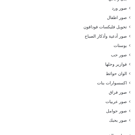
صور ورد
صور اطفال
تحويل فليكسات فودافون
صور أدعية وأذكار الصباح
بوستات
صور حب
فوازير وحلها
الوان حوائط
اكسسوارات بنات
صور فراق
صور عربيات
صور حوامل
صور بحبك