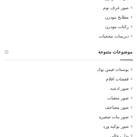
صور غرف نوم
مطابخ مودرن
ركنات مودرن
ديرسات محجبات
موضوعات متنوعة
بوستات فيس بوك
قفشات افلام
صور ادعيه
صور منقبات
صور مصاحف
صور بنات صغيره
صور بوكيه ورد
بدل رجالي