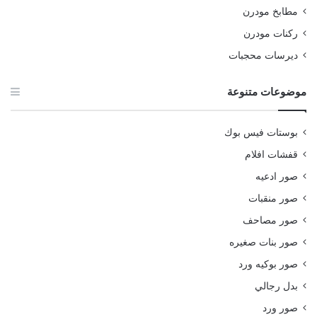
مطابخ مودرن
ركنات مودرن
ديرسات محجبات
موضوعات متنوعة
بوستات فيس بوك
قفشات افلام
صور ادعيه
صور منقبات
صور مصاحف
صور بنات صغيره
صور بوكيه ورد
بدل رجالي
صور ورد