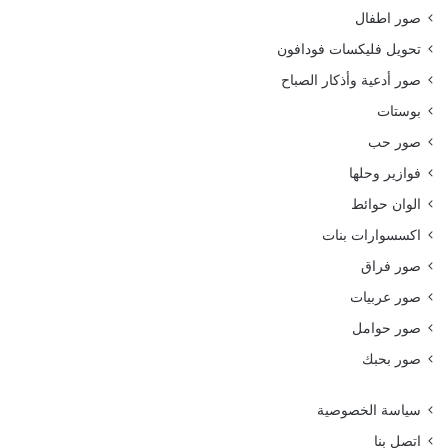
صور اطفال
تحويل فليكسات فودافون
صور أدعية وأذكار الصباح
بوستات
صور حب
فوازير وحلها
الوان حوائط
اكسسوارات بنات
صور فراق
صور عربيات
صور حوامل
صور بحبك
سياسة الخصوصية
اتصل بنا