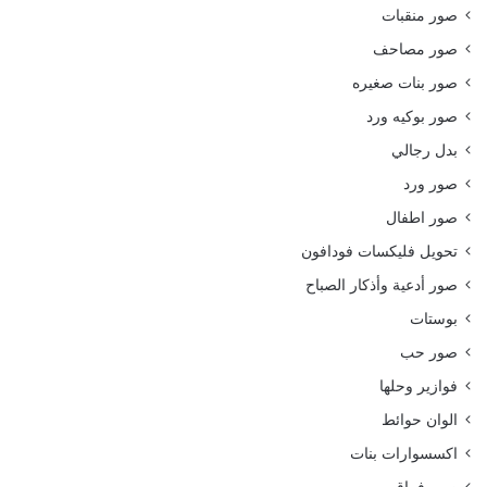
صور منقبات
صور مصاحف
صور بنات صغيره
صور بوكيه ورد
بدل رجالي
صور ورد
صور اطفال
تحويل فليكسات فودافون
صور أدعية وأذكار الصباح
بوستات
صور حب
فوازير وحلها
الوان حوائط
اكسسوارات بنات
صور فراق