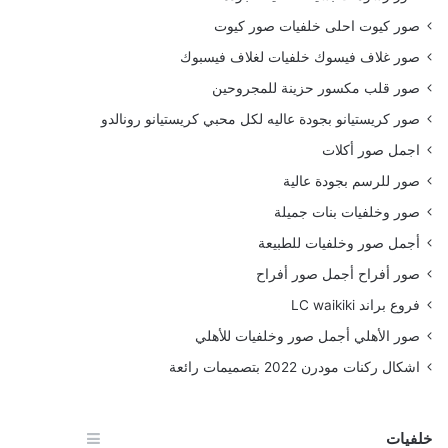
صور كيوت احلى خلفيات صور كيوت
صور غلاف فيسوك خلفيات لغلاف فيسبوك
صور قلب مكسور حزينة للمجروحين
صور كريستيانو بجودة عاليه لكل محبي كريستيانو رونالدو
اجمل صور أكلات
صور للرسم بجودة عالية
صور وخلفيات بنات جميلة
أجمل صور وخلفيات للطبيعة
صور أفراح أجمل صور أفراح
فروع براند LC waikiki
صور الأهلي أجمل صور وخلفيات للأهلي
اشكال ركنات مودرن 2022 بتصميمات رائعة
خلفيات