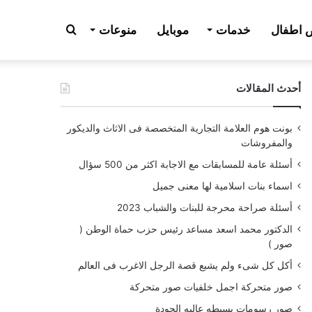
بحث
اطفال
خدمات
موبايل
منوعات
أحدث المقالات
عن
بونت هوم العلامة التجارية المتخصصة فى الاثاث والديكور
والمفروشات
أسئلة عامة للمسابقات مع الاجابة اكثر من 500 سؤال
اسماء بنات اسلامية لها معنى جميل
أسئلة صراحة محرجة للبنات والشباب 2023
الدكتور محمد اسعد مساعد رئيس حزب حماة الوطن (
صور )
أكل كل شىء ولم يشبع قصة الرجل الاغرب فى العالم
صور متحركة اجمل خلفيات صور متحركة
صور رسومات بسيطه عاليه الجودة