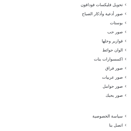
تحويل فليكسات فودافون
صور أدعية وأذكار الصباح
بوستات
صور حب
فوازير وحلها
الوان حوائط
اكسسوارات بنات
صور فراق
صور عربيات
صور حوامل
صور بحبك
سياسة الخصوصية
اتصل بنا