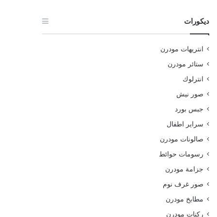
ديكورات
انتريهات مودرن
ستائر مودرن
انترلوك
صور نيش
جبس بورد
سراير اطفال
صالونات مودرن
رسومات حوائط
جزامة مودرن
صور غرف نوم
مطابخ مودرن
ركنات مودرن