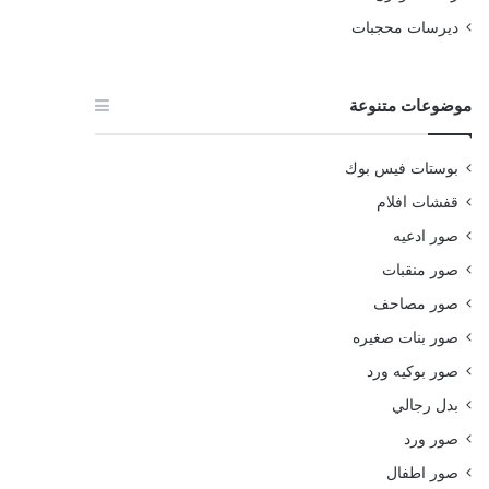
ديرسات محجبات
موضوعات متنوعة
بوستات فيس بوك
قفشات افلام
صور ادعيه
صور منقبات
صور مصاحف
صور بنات صغيره
صور بوكيه ورد
بدل رجالي
صور ورد
صور اطفال