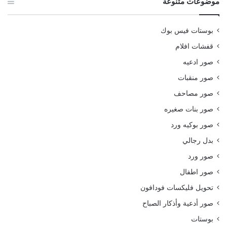
موضوعات متنوعة
بوستات فيس بوك
قفشات افلام
صور ادعيه
صور منقبات
صور مصاحف
صور بنات صغيره
صور بوكيه ورد
بدل رجالي
صور ورد
صور اطفال
تحويل فليكسات فودافون
صور أدعية وأذكار الصباح
بوستات