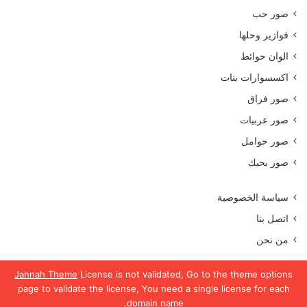
صور حب
فوازير وحلها
الوان حوائط
اكسسوارات بنات
صور فراق
صور عربيات
صور حوامل
صور بحبك
سياسة الخصوصية
اتصل بنا
من نحن
Jannah Theme
License is not validated, Go to the theme options
page to validate the license, You need a single license for each
جميع الحقوق محفوظة موقع رمسة عرب 2023
domain name.