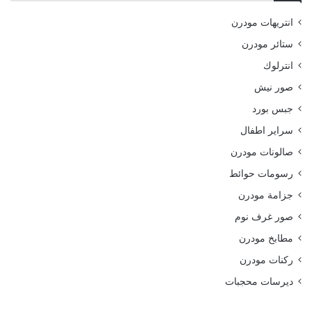
انتريهات مودرن
ستائر مودرن
انترلوك
صور نيش
جبس بورد
سراير اطفال
صالونات مودرن
رسومات حوائط
جزامة مودرن
صور غرف نوم
مطابخ مودرن
ركنات مودرن
ديرسات محجبات