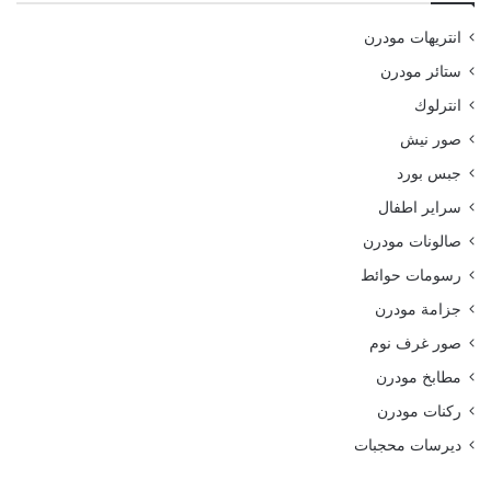
انتريهات مودرن
ستائر مودرن
انترلوك
صور نيش
جبس بورد
سراير اطفال
صالونات مودرن
رسومات حوائط
جزامة مودرن
صور غرف نوم
مطابخ مودرن
ركنات مودرن
ديرسات محجبات