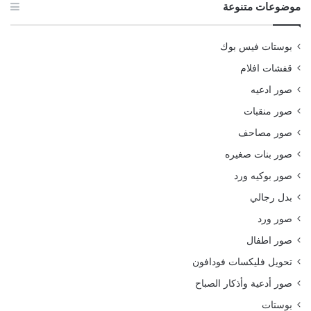
موضوعات متنوعة
بوستات فيس بوك
قفشات افلام
صور ادعيه
صور منقبات
صور مصاحف
صور بنات صغيره
صور بوكيه ورد
بدل رجالي
صور ورد
صور اطفال
تحويل فليكسات فودافون
صور أدعية وأذكار الصباح
بوستات