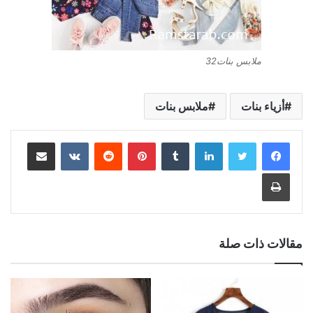
ملابس بنات32
أزياء بنات
ملابس بنات
لينكدإن
بينتيريست
مشاركة عبر البريد
طباعة
مقالات ذات صلة