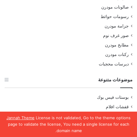
صالونات مودرن
رسومات حوائط
جزامة مودرن
صور غرف نوم
مطابخ مودرن
ركنات مودرن
ديرسات محجبات
موضوعات متنوعة
بوستات فيس بوك
قفشات افلام
صور ادعيه
Jannah Theme
License is not validated, Go to the theme options
page to validate the license, You need a single license for each
صور منقبات
domain name.
صور مصاحف
يسبوك
تويتر
واتساب
تيلقرام