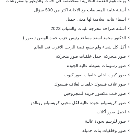
بونت هوم العلامة التجارية المتخصصة فى الاثاث والديكور والمفروشات
أسئلة عامة للمسابقات مع الاجابة اكثر من 500 سؤال
اسماء بنات اسلامية لها معنى جميل
أسئلة صراحة محرجة للبنات والشباب 2023
الدكتور محمد اسعد مساعد رئيس حزب حماة الوطن ( صور )
أكل كل شىء ولم يشبع قصة الرجل الاغرب فى العالم
صور متحركة اجمل خلفيات صور متحركة
صور رسومات بسيطه عاليه الجودة
صور كيوت احلى خلفيات صور كيوت
صور غلاف فيسوك خلفيات لغلاف فيسبوك
صور قلب مكسور حزينة للمجروحين
صور كريستيانو بجودة عاليه لكل محبي كريستيانو رونالدو
اجمل صور أكلات
صور للرسم بجودة عالية
صور وخلفيات بنات جميلة