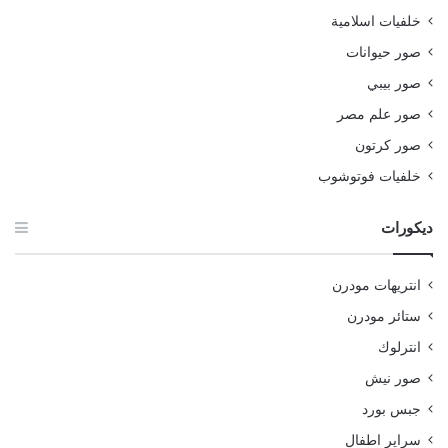
خلفيات اسلامية
صور حيوانات
صور بيبي
صور علم مصر
صور كرتون
خلفيات فوتوشوب
ديكورات
انتريهات مودرن
ستائر مودرن
انترلوك
صور نيش
جبس بورد
سراير اطفال