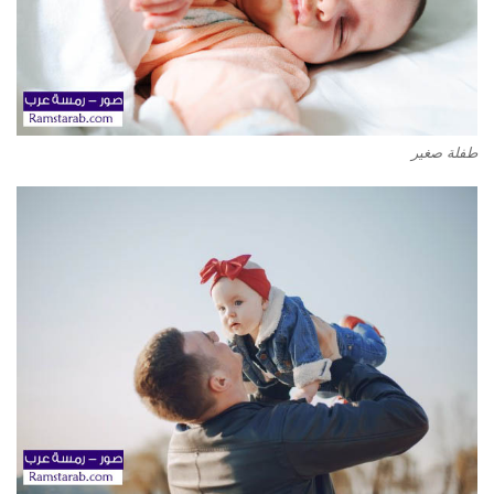
طفلة صغير