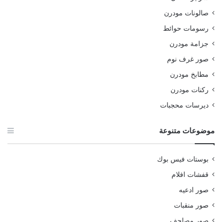
صالونات مودرن
رسومات حوائط
جزامة مودرن
صور غرف نوم
مطابخ مودرن
ركنات مودرن
ديرسات محجبات
موضوعات متنوعة
بوستات فيس بوك
قفشات افلام
صور ادعيه
صور منقبات
صور مصاحف