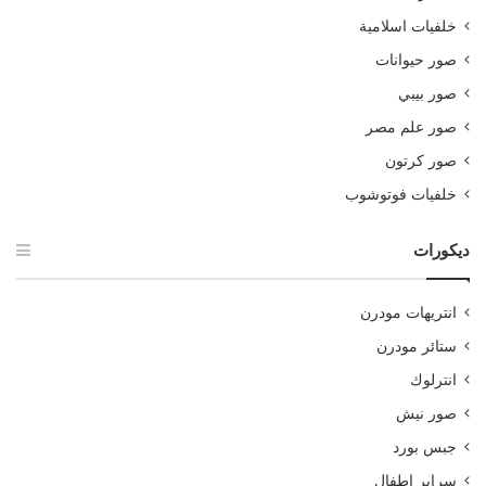
خلفيات اسلامية
صور حيوانات
صور بيبي
صور علم مصر
صور كرتون
خلفيات فوتوشوب
ديكورات
انتريهات مودرن
ستائر مودرن
انترلوك
صور نيش
جبس بورد
سراير اطفال