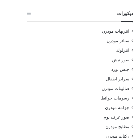
ديكورات
انتريهات مودرن
ستائر مودرن
انترلوك
صور نيش
جبس بورد
سراير اطفال
صالونات مودرن
رسومات حوائط
جزامة مودرن
صور غرف نوم
مطابخ مودرن
ركنات مودرن