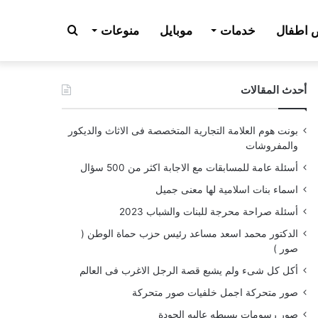
بحث
اطفال
خدمات
موبايل
منوعات
أحدث المقالات
عن
بونت هوم العلامة التجارية المتخصصة فى الاثاث والديكور
والمفروشات
أسئلة عامة للمسابقات مع الاجابة اكثر من 500 سؤال
اسماء بنات اسلامية لها معنى جميل
أسئلة صراحة محرجة للبنات والشباب 2023
الدكتور محمد اسعد مساعد رئيس حزب حماة الوطن (
صور )
أكل كل شىء ولم يشبع قصة الرجل الاغرب فى العالم
صور متحركة اجمل خلفيات صور متحركة
صور رسومات بسيطه عاليه الجودة