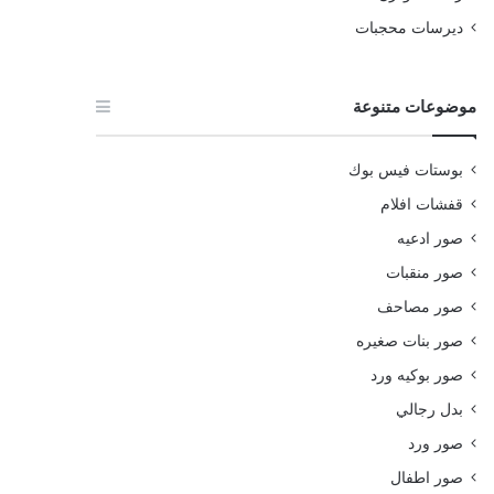
ديرسات محجبات
موضوعات متنوعة
بوستات فيس بوك
قفشات افلام
صور ادعيه
صور منقبات
صور مصاحف
صور بنات صغيره
صور بوكيه ورد
بدل رجالي
صور ورد
صور اطفال