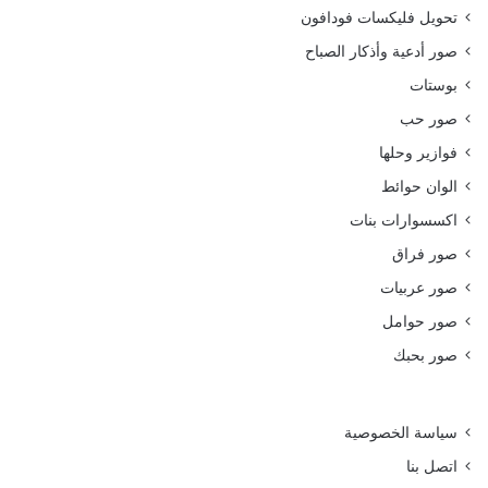
تحويل فليكسات فودافون
صور أدعية وأذكار الصباح
بوستات
صور حب
فوازير وحلها
الوان حوائط
اكسسوارات بنات
صور فراق
صور عربيات
صور حوامل
صور بحبك
سياسة الخصوصية
اتصل بنا