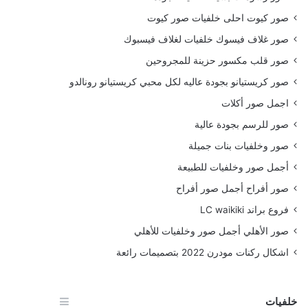
صور كيوت احلى خلفيات صور كيوت
صور غلاف فيسوك خلفيات لغلاف فيسبوك
صور قلب مكسور حزينة للمجروحين
صور كريستيانو بجودة عاليه لكل محبي كريستيانو رونالدو
اجمل صور أكلات
صور للرسم بجودة عالية
صور وخلفيات بنات جميلة
أجمل صور وخلفيات للطبيعة
صور أفراح أجمل صور أفراح
فروع براند LC waikiki
صور الأهلي أجمل صور وخلفيات للأهلي
اشكال ركنات مودرن 2022 بتصميمات رائعة
خلفيات