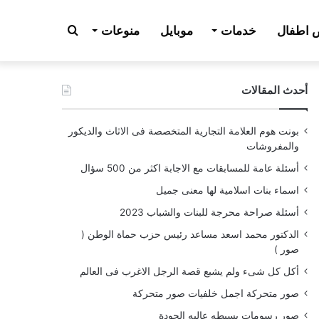
بحث
اطفال
خدمات
موبايل
منوعات
أحدث المقالات
عن
بونت هوم العلامة التجارية المتخصصة فى الاثاث والديكور
والمفروشات
أسئلة عامة للمسابقات مع الاجابة اكثر من 500 سؤال
اسماء بنات اسلامية لها معنى جميل
أسئلة صراحة محرجة للبنات والشباب 2023
الدكتور محمد اسعد مساعد رئيس حزب حماة الوطن (
صور )
أكل كل شىء ولم يشبع قصة الرجل الاغرب فى العالم
صور متحركة اجمل خلفيات صور متحركة
صور رسومات بسيطه عاليه الجودة