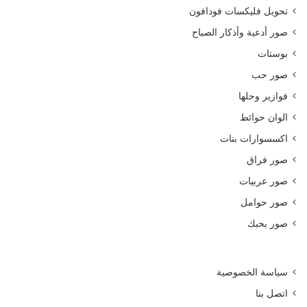
تحويل فليكسات فودافون
صور أدعية وأذكار الصباح
بوستات
صور حب
فوازير وحلها
الوان حوائط
اكسسوارات بنات
صور فراق
صور عربيات
صور حوامل
صور بحبك
سياسة الخصوصية
اتصل بنا