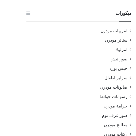
ديكورات
انتريهات مودرن
ستائر مودرن
انترلوك
صور نيش
جبس بورد
سراير اطفال
صالونات مودرن
رسومات حوائط
جزامة مودرن
صور غرف نوم
مطابخ مودرن
ركنات مودرن