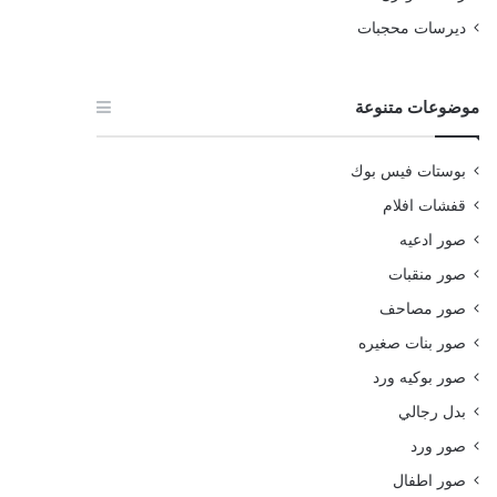
ديرسات محجبات
موضوعات متنوعة
بوستات فيس بوك
قفشات افلام
صور ادعيه
صور منقبات
صور مصاحف
صور بنات صغيره
صور بوكيه ورد
بدل رجالي
صور ورد
صور اطفال