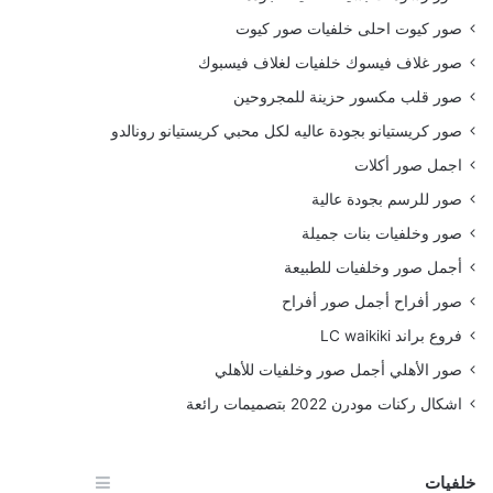
صور كيوت احلى خلفيات صور كيوت
صور غلاف فيسوك خلفيات لغلاف فيسبوك
صور قلب مكسور حزينة للمجروحين
صور كريستيانو بجودة عاليه لكل محبي كريستيانو رونالدو
اجمل صور أكلات
صور للرسم بجودة عالية
صور وخلفيات بنات جميلة
أجمل صور وخلفيات للطبيعة
صور أفراح أجمل صور أفراح
فروع براند LC waikiki
صور الأهلي أجمل صور وخلفيات للأهلي
اشكال ركنات مودرن 2022 بتصميمات رائعة
خلفيات