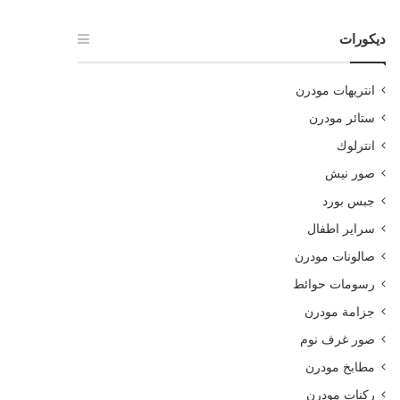
ديكورات
انتريهات مودرن
ستائر مودرن
انترلوك
صور نيش
جبس بورد
سراير اطفال
صالونات مودرن
رسومات حوائط
جزامة مودرن
صور غرف نوم
مطابخ مودرن
ركنات مودرن