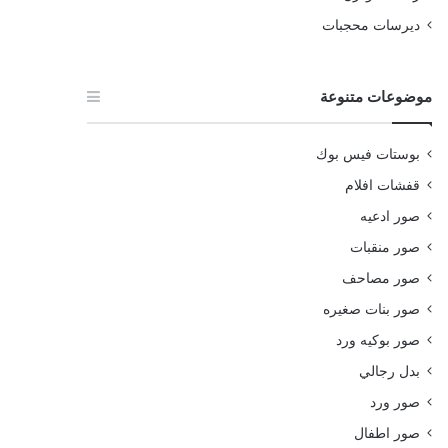
ديرسات محجبات
موضوعات متنوعة
بوستات فيس بوك
قفشات افلام
صور ادعيه
صور منقبات
صور مصاحف
صور بنات صغيره
صور بوكيه ورد
بدل رجالي
صور ورد
صور اطفال