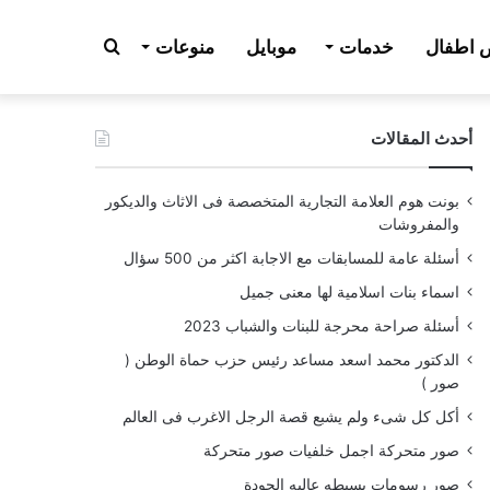
بحث
اطفال
خدمات
موبايل
منوعات
أحدث المقالات
عن
بونت هوم العلامة التجارية المتخصصة فى الاثاث والديكور
والمفروشات
أسئلة عامة للمسابقات مع الاجابة اكثر من 500 سؤال
اسماء بنات اسلامية لها معنى جميل
أسئلة صراحة محرجة للبنات والشباب 2023
الدكتور محمد اسعد مساعد رئيس حزب حماة الوطن (
صور )
أكل كل شىء ولم يشبع قصة الرجل الاغرب فى العالم
صور متحركة اجمل خلفيات صور متحركة
صور رسومات بسيطه عاليه الجودة