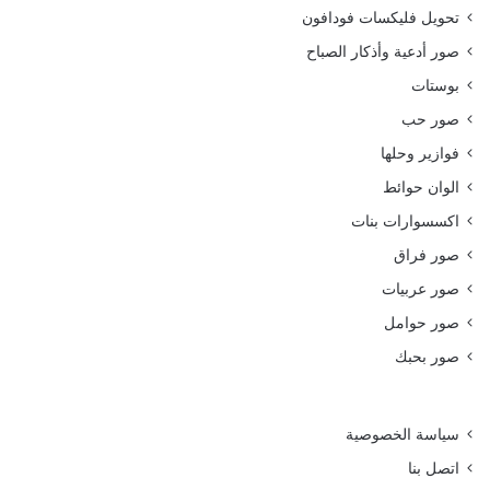
تحويل فليكسات فودافون
صور أدعية وأذكار الصباح
بوستات
صور حب
فوازير وحلها
الوان حوائط
اكسسوارات بنات
صور فراق
صور عربيات
صور حوامل
صور بحبك
سياسة الخصوصية
اتصل بنا