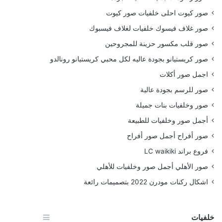
صور كيوت احلى خلفيات صور كيوت
صور غلاف فيسوك خلفيات لغلاف فيسبوك
صور قلب مكسور حزينة للمجروحين
صور كريستيانو بجودة عاليه لكل محبي كريستيانو رونالدو
اجمل صور أكلات
صور للرسم بجودة عالية
صور وخلفيات بنات جميلة
أجمل صور وخلفيات للطبيعة
صور أفراح أجمل صور أفراح
فروع براند LC waikiki
صور الأهلي أجمل صور وخلفيات للأهلي
اشكال ركنات مودرن 2022 بتصميمات رائعة
خلفيات