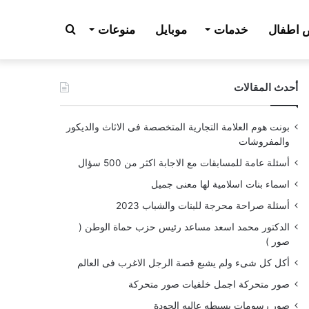
بحث
اطفال
خدمات
موبايل
منوعات
أحدث المقالات
عن
بونت هوم العلامة التجارية المتخصصة فى الاثاث والديكور
والمفروشات
أسئلة عامة للمسابقات مع الاجابة اكثر من 500 سؤال
اسماء بنات اسلامية لها معنى جميل
أسئلة صراحة محرجة للبنات والشباب 2023
الدكتور محمد اسعد مساعد رئيس حزب حماة الوطن (
صور )
أكل كل شىء ولم يشبع قصة الرجل الاغرب فى العالم
صور متحركة اجمل خلفيات صور متحركة
صور رسومات بسيطه عاليه الجودة