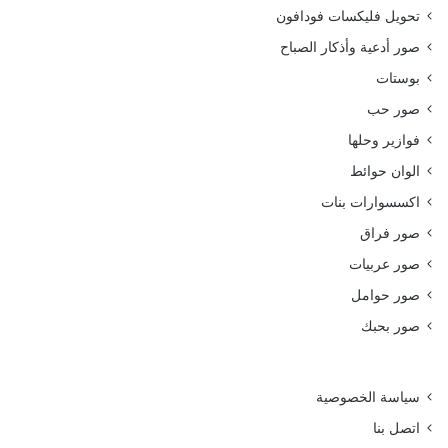
تحويل فليكسات فودافون
صور أدعية وأذكار الصباح
بوستات
صور حب
فوازير وحلها
الوان حوائط
اكسسوارات بنات
صور فراق
صور عربيات
صور حوامل
صور بحبك
سياسة الخصوصية
اتصل بنا