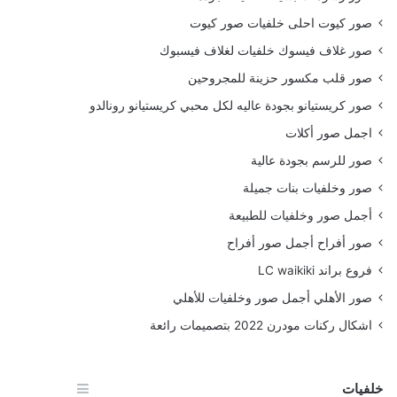
صور كيوت احلى خلفيات صور كيوت
صور غلاف فيسوك خلفيات لغلاف فيسبوك
صور قلب مكسور حزينة للمجروحين
صور كريستيانو بجودة عاليه لكل محبي كريستيانو رونالدو
اجمل صور أكلات
صور للرسم بجودة عالية
صور وخلفيات بنات جميلة
أجمل صور وخلفيات للطبيعة
صور أفراح أجمل صور أفراح
فروع براند LC waikiki
صور الأهلي أجمل صور وخلفيات للأهلي
اشكال ركنات مودرن 2022 بتصميمات رائعة
خلفيات