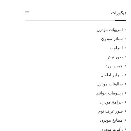
ديكورات
انتريهات مودرن
ستائر مودرن
انترلوك
صور نيش
جبس بورد
سراير اطفال
صالونات مودرن
رسومات حوائط
جزامة مودرن
صور غرف نوم
مطابخ مودرن
ركنات مودرن