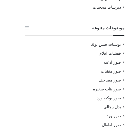
ديرسات محجبات
موضوعات متنوعة
بوستات فيس بوك
قفشات افلام
صور ادعيه
صور منقبات
صور مصاحف
صور بنات صغيره
صور بوكيه ورد
بدل رجالي
صور ورد
صور اطفال