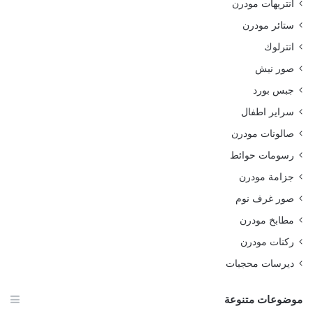
انتريهات مودرن
ستائر مودرن
انترلوك
صور نيش
جبس بورد
سراير اطفال
صالونات مودرن
رسومات حوائط
جزامة مودرن
صور غرف نوم
مطابخ مودرن
ركنات مودرن
ديرسات محجبات
موضوعات متنوعة