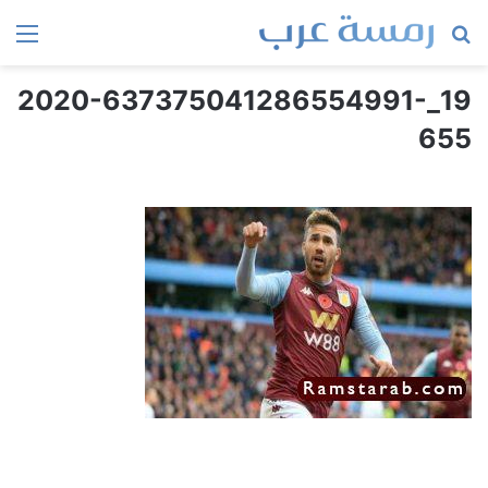
بحث
الق
عن
19_2020-637375041286554991-
655