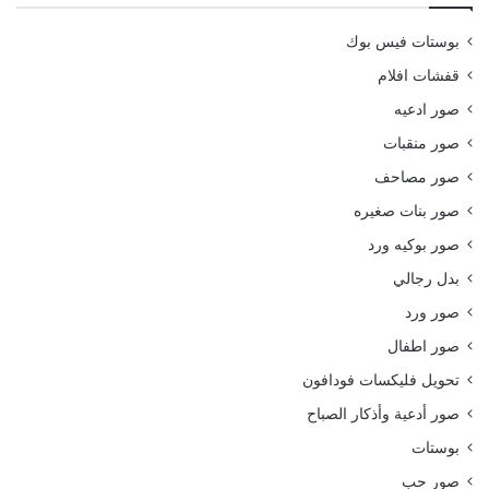
بوستات فيس بوك
قفشات افلام
صور ادعيه
صور منقبات
صور مصاحف
صور بنات صغيره
صور بوكيه ورد
بدل رجالي
صور ورد
صور اطفال
تحويل فليكسات فودافون
صور أدعية وأذكار الصباح
بوستات
صور حب