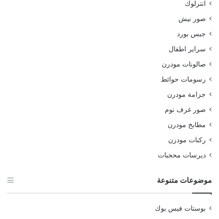
انترلوك
صور نيش
جبس بورد
سراير اطفال
صالونات مودرن
رسومات حوائط
جزامة مودرن
صور غرف نوم
مطابخ مودرن
ركنات مودرن
ديرسات محجبات
موضوعات متنوعة
بوستات فيس بوك