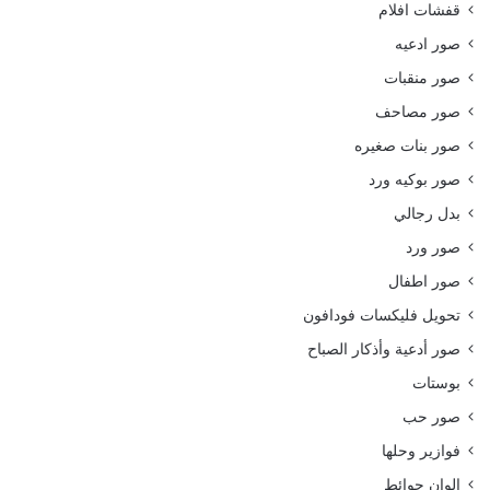
قفشات افلام
صور ادعيه
صور منقبات
صور مصاحف
صور بنات صغيره
صور بوكيه ورد
بدل رجالي
صور ورد
صور اطفال
تحويل فليكسات فودافون
صور أدعية وأذكار الصباح
بوستات
صور حب
فوازير وحلها
الوان حوائط