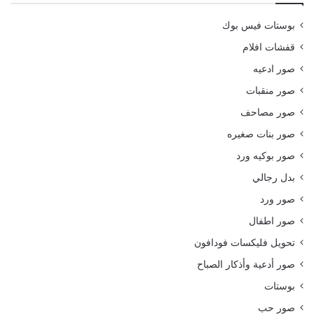
بوستات فيس بوك
قفشات افلام
صور ادعيه
صور منقبات
صور مصاحف
صور بنات صغيره
صور بوكيه ورد
بدل رجالي
صور ورد
صور اطفال
تحويل فليكسات فودافون
صور أدعية وأذكار الصباح
بوستات
صور حب