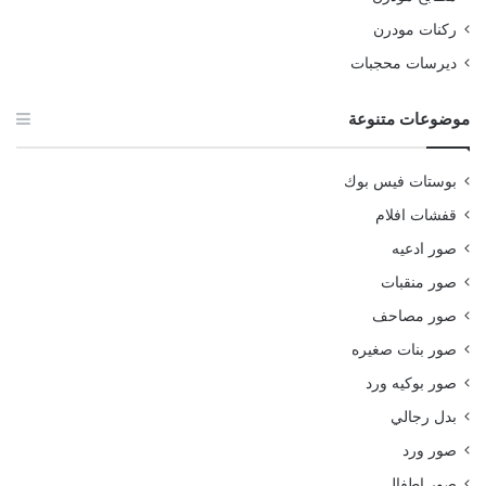
ركنات مودرن
ديرسات محجبات
موضوعات متنوعة
بوستات فيس بوك
قفشات افلام
صور ادعيه
صور منقبات
صور مصاحف
صور بنات صغيره
صور بوكيه ورد
بدل رجالي
صور ورد
صور اطفال