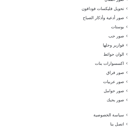
تحويل فليكسات فودافون
صور أدعية وأذكار الصباح
بوستات
صور حب
فوازير وحلها
الوان حوائط
اكسسوارات بنات
صور فراق
صور عربيات
صور حوامل
صور بحبك
سياسة الخصوصية
اتصل بنا