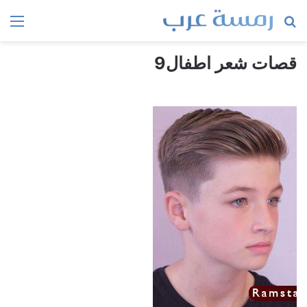
بحث
الق
عن
قصات شعر اطفال9