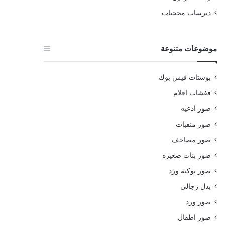
ديرسات محجبات
موضوعات متنوعة
بوستات فيس بوك
قفشات افلام
صور ادعيه
صور منقبات
صور مصاحف
صور بنات صغيره
صور بوكيه ورد
بدل رجالي
صور ورد
صور اطفال