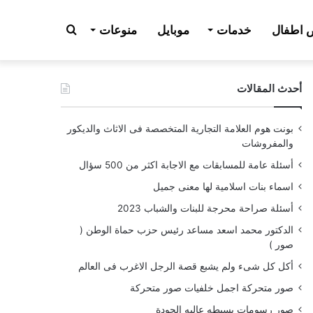
بحث
اطفال
خدمات
موبايل
منوعات
أحدث المقالات
عن
بونت هوم العلامة التجارية المتخصصة فى الاثاث والديكور
والمفروشات
أسئلة عامة للمسابقات مع الاجابة اكثر من 500 سؤال
اسماء بنات اسلامية لها معنى جميل
أسئلة صراحة محرجة للبنات والشباب 2023
الدكتور محمد اسعد مساعد رئيس حزب حماة الوطن (
صور )
أكل كل شىء ولم يشبع قصة الرجل الاغرب فى العالم
صور متحركة اجمل خلفيات صور متحركة
صور رسومات بسيطه عاليه الجودة