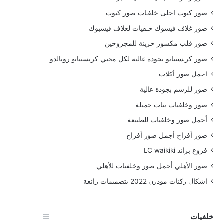
صور كيوت احلى خلفيات صور كيوت
صور غلاف فيسوك خلفيات لغلاف فيسبوك
صور قلب مكسور حزينة للمجروحين
صور كريستيانو بجودة عاليه لكل محبي كريستيانو رونالدو
اجمل صور أكلات
صور للرسم بجودة عالية
صور وخلفيات بنات جميلة
أجمل صور وخلفيات للطبيعة
صور أفراح أجمل صور أفراح
فروع براند LC waikiki
صور الأهلي أجمل صور وخلفيات للأهلي
اشكال ركنات مودرن 2022 بتصميمات رائعة
خلفيات