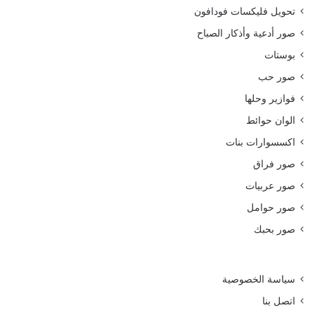
تحويل فليكسات فودافون
صور أدعية وأذكار الصباح
بوستات
صور حب
فوازير وحلها
الوان حوائط
اكسسوارات بنات
صور فراق
صور عربيات
صور حوامل
صور بحبك
سياسة الخصوصية
اتصل بنا