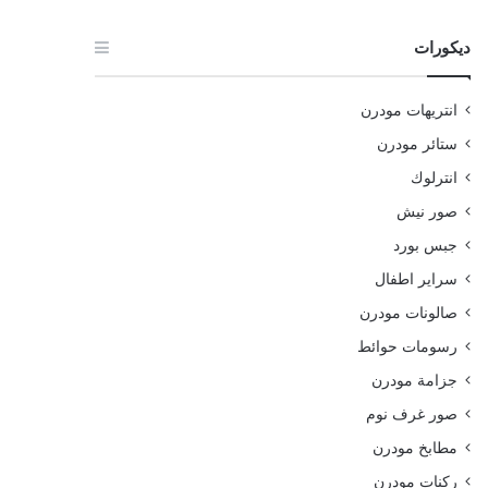
ديكورات
انتريهات مودرن
ستائر مودرن
انترلوك
صور نيش
جبس بورد
سراير اطفال
صالونات مودرن
رسومات حوائط
جزامة مودرن
صور غرف نوم
مطابخ مودرن
ركنات مودرن