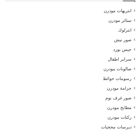
انتريهات مودرن
ستائر مودرن
انترلوك
صور نيش
جبس بورد
سراير اطفال
صالونات مودرن
رسومات حوائط
جزامة مودرن
صور غرف نوم
مطابخ مودرن
ركنات مودرن
ديرسات محجبات