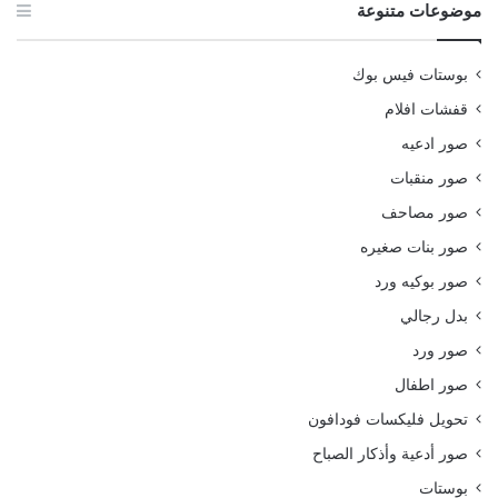
موضوعات متنوعة
بوستات فيس بوك
قفشات افلام
صور ادعيه
صور منقبات
صور مصاحف
صور بنات صغيره
صور بوكيه ورد
بدل رجالي
صور ورد
صور اطفال
تحويل فليكسات فودافون
صور أدعية وأذكار الصباح
بوستات