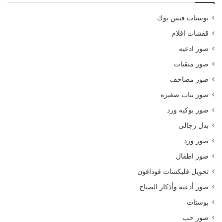
بوستات فيس بوك
قفشات افلام
صور ادعيه
صور منقبات
صور مصاحف
صور بنات صغيره
صور بوكيه ورد
بدل رجالي
صور ورد
صور اطفال
تحويل فليكسات فودافون
صور أدعية وأذكار الصباح
بوستات
صور حب