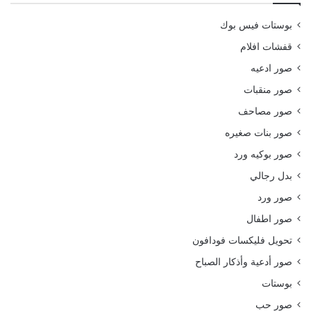
بوستات فيس بوك
قفشات افلام
صور ادعيه
صور منقبات
صور مصاحف
صور بنات صغيره
صور بوكيه ورد
بدل رجالي
صور ورد
صور اطفال
تحويل فليكسات فودافون
صور أدعية وأذكار الصباح
بوستات
صور حب