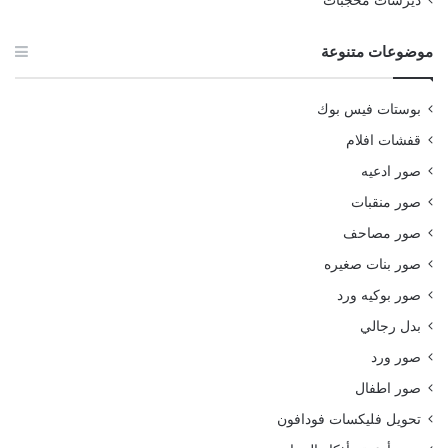
ديرسات محجبات
موضوعات متنوعة
بوستات فيس بوك
قفشات افلام
صور ادعيه
صور منقبات
صور مصاحف
صور بنات صغيره
صور بوكيه ورد
بدل رجالي
صور ورد
صور اطفال
تحويل فليكسات فودافون