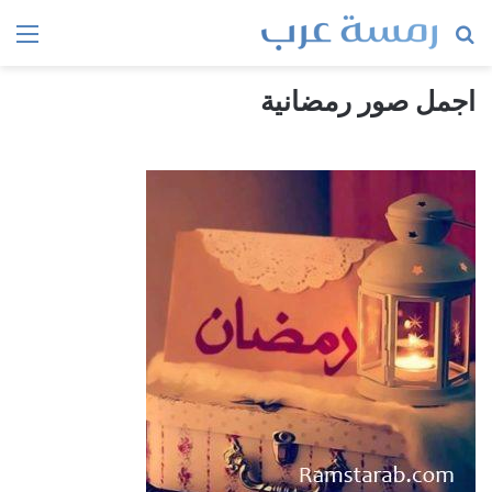
بحث
الق
عن
اجمل صور رمضانية