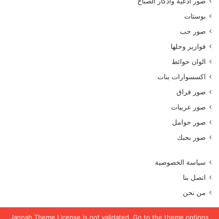
صور أدعية وأذكار الصباح
بوستات
صور حب
فوازير وحلها
الوان حوائط
اكسسوارات بنات
صور فراق
صور عربيات
صور حوامل
صور بحبك
سياسة الخصوصية
اتصل بنا
من نحن
Jannah Theme
License is not validated, Go to the theme options