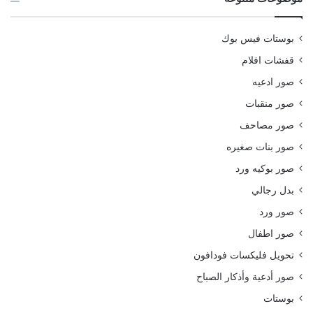
بوستات فيس بوك
قفشات افلام
صور ادعيه
صور منقبات
صور مصاحف
صور بنات صغيره
صور بوكيه ورد
بدل رجالي
صور ورد
صور اطفال
تحويل فليكسات فودافون
صور أدعية وأذكار الصباح
بوستات