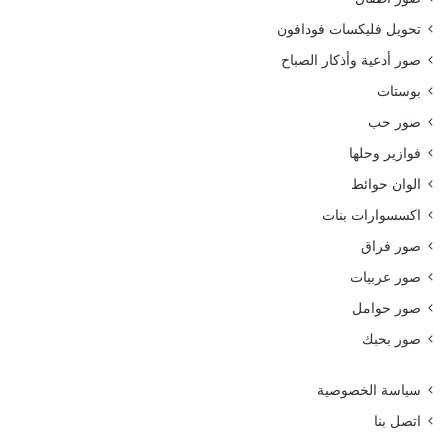
تحويل فليكسات فودافون
صور أدعية وأذكار الصباح
بوستات
صور حب
فوازير وحلها
الوان حوائط
اكسسوارات بنات
صور فراق
صور عربيات
صور حوامل
صور بحبك
سياسة الخصوصية
اتصل بنا