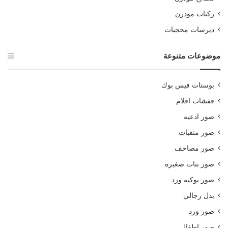
ركنات مودرن
ديرسات محجبات
موضوعات متنوعة
بوستات فيس بوك
قفشات افلام
صور ادعيه
صور منقبات
صور مصاحف
صور بنات صغيره
صور بوكيه ورد
بدل رجالي
صور ورد
صور اطفال