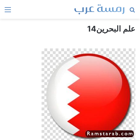
بحث
الق
عن
علم البحرين14