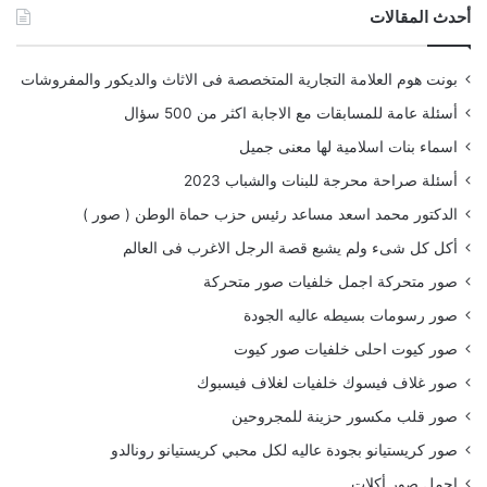
أحدث المقالات
بونت هوم العلامة التجارية المتخصصة فى الاثاث والديكور والمفروشات
أسئلة عامة للمسابقات مع الاجابة اكثر من 500 سؤال
اسماء بنات اسلامية لها معنى جميل
أسئلة صراحة محرجة للبنات والشباب 2023
الدكتور محمد اسعد مساعد رئيس حزب حماة الوطن ( صور )
أكل كل شىء ولم يشبع قصة الرجل الاغرب فى العالم
صور متحركة اجمل خلفيات صور متحركة
صور رسومات بسيطه عاليه الجودة
صور كيوت احلى خلفيات صور كيوت
صور غلاف فيسوك خلفيات لغلاف فيسبوك
صور قلب مكسور حزينة للمجروحين
صور كريستيانو بجودة عاليه لكل محبي كريستيانو رونالدو
اجمل صور أكلات