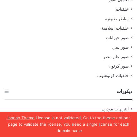
خلفيات
مناظر طبيعية
خلفيات اسلامية
صور حيوانات
صور بيبي
صور علم مصر
صور كرتون
خلفيات فوتوشوب
ديكورات
انتريهات مودرن
Jannah Theme
License is not validated, Go to the theme options
ستائر مودرن
page to validate the license, You need a single license for each
انترلوك
domain name.
يسبوك
تويتر
واتساب
تيلقرام