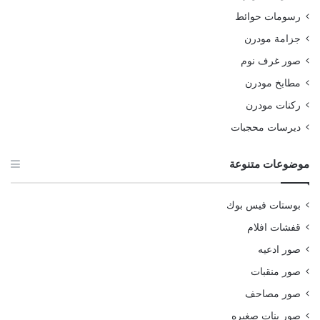
رسومات حوائط
جزامة مودرن
صور غرف نوم
مطابخ مودرن
ركنات مودرن
ديرسات محجبات
موضوعات متنوعة
بوستات فيس بوك
قفشات افلام
صور ادعيه
صور منقبات
صور مصاحف
صور بنات صغيره