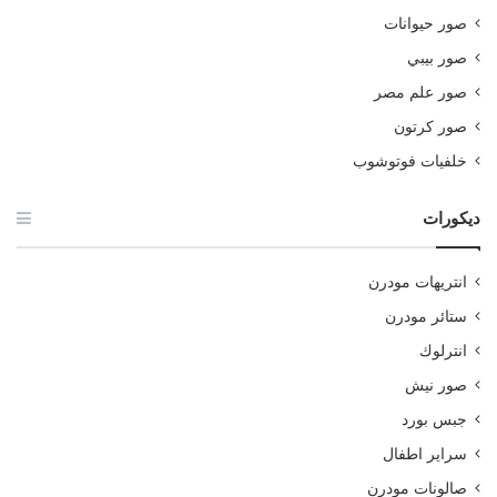
صور حيوانات
صور بيبي
صور علم مصر
صور كرتون
خلفيات فوتوشوب
ديكورات
انتريهات مودرن
ستائر مودرن
انترلوك
صور نيش
جبس بورد
سراير اطفال
صالونات مودرن