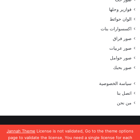
فوازير وحلها
الوان حوائط
اكسسوارات بنات
صور فراق
صور عربيات
صور حوامل
صور بحبك
سياسة الخصوصية
اتصل بنا
من نحن
جميع الحقوق محفوظة موقع رمسة عرب 2023
Jannah Theme
License is not validated, Go to the theme options
page to validate the license, You need a single license for each