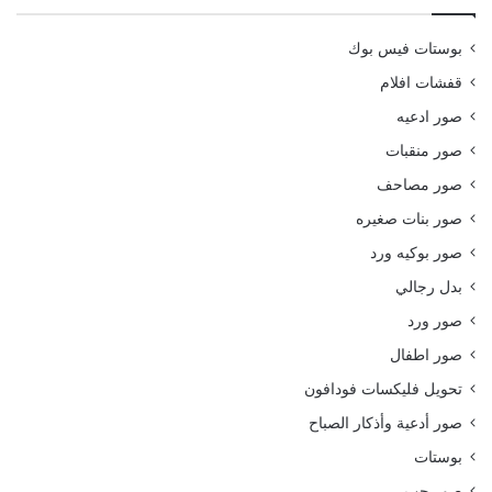
بوستات فيس بوك
قفشات افلام
صور ادعيه
صور منقبات
صور مصاحف
صور بنات صغيره
صور بوكيه ورد
بدل رجالي
صور ورد
صور اطفال
تحويل فليكسات فودافون
صور أدعية وأذكار الصباح
بوستات
صور حب