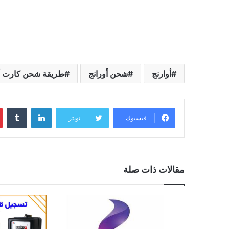
أوارنج
شحن أورانج
طريقة شحن كارت أو
لينكدإن
فيسبوك
تويتر
مقالات ذات صلة