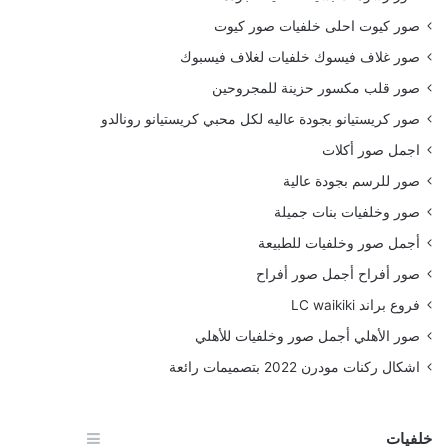
صور كيوت احلى خلفيات صور كيوت
صور غلاف فيسوك خلفيات لغلاف فيسبوك
صور قلب مكسور حزينة للمجروحين
صور كريستيانو بجودة عاليه لكل محبي كريستيانو رونالدو
اجمل صور أكلات
صور للرسم بجودة عالية
صور وخلفيات بنات جميلة
أجمل صور وخلفيات للطبيعة
صور أفراح أجمل صور أفراح
فروع براند LC waikiki
صور الأهلي أجمل صور وخلفيات للأهلي
اشكال ركنات مودرن 2022 بتصميمات رائعة
خلفيات