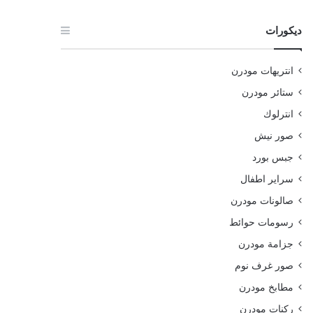
ديكورات
انتريهات مودرن
ستائر مودرن
انترلوك
صور نيش
جبس بورد
سراير اطفال
صالونات مودرن
رسومات حوائط
جزامة مودرن
صور غرف نوم
مطابخ مودرن
ركنات مودرن