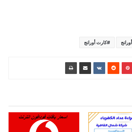
رانج
كارت أورانج
بينتيريست
مشاركة عبر البريد
طباعة