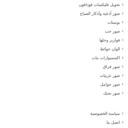
تحويل فليكسات فودافون
صور أدعية وأذكار الصباح
بوستات
صور حب
فوازير وحلها
الوان حوائط
اكسسوارات بنات
صور فراق
صور عربيات
صور حوامل
صور بحبك
سياسة الخصوصية
اتصل بنا