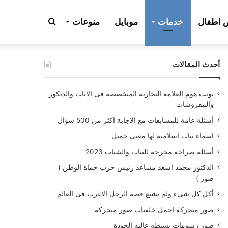
بحث
اطفال
خدمات
موبايل
منوعات
أحدث المقالات
عن
بونت هوم العلامة التجارية المتخصصة فى الاثاث والديكور
والمفروشات
أسئلة عامة للمسابقات مع الاجابة اكثر من 500 سؤال
اسماء بنات اسلامية لها معنى جميل
أسئلة صراحة محرجة للبنات والشباب 2023
الدكتور محمد اسعد مساعد رئيس حزب حماة الوطن (
صور )
أكل كل شىء ولم يشبع قصة الرجل الاغرب فى العالم
صور متحركة اجمل خلفيات صور متحركة
صور رسومات بسيطه عاليه الجودة