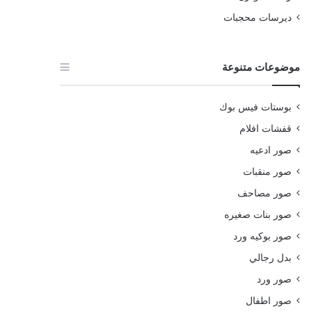
ديرسات محجبات
موضوعات متنوعة
بوستات فيس بوك
قفشات افلام
صور ادعيه
صور منقبات
صور مصاحف
صور بنات صغيره
صور بوكيه ورد
بدل رجالي
صور ورد
صور اطفال