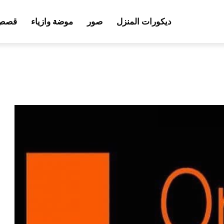
ديكورات المنزل
صور
موضة وازياء
قصص 