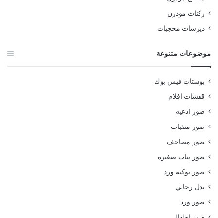
ركنات مودرن
ديرسات محجبات
موضوعات متنوعة
بوستات فيس بوك
قفشات افلام
صور ادعيه
صور منقبات
صور مصاحف
صور بنات صغيره
صور بوكيه ورد
بدل رجالي
صور ورد
صور اطفال