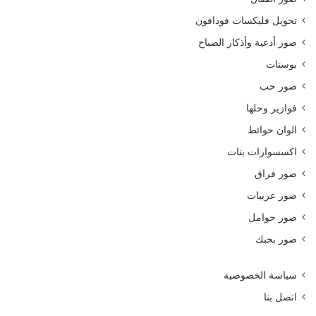
تحويل فليكسات فودافون
صور أدعية وأذكار الصباح
بوستات
صور حب
فوازير وحلها
الوان حوائط
اكسسوارات بنات
صور فراق
صور عربيات
صور حوامل
صور بحبك
سياسة الخصوصية
اتصل بنا