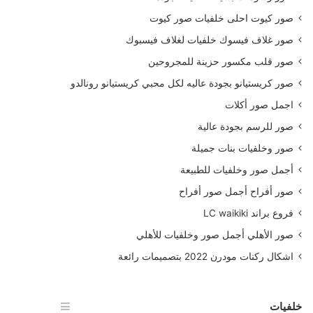
صور كيوت احلى خلفيات صور كيوت
صور غلاف فيسوك خلفيات لغلاف فيسبوك
صور قلب مكسور حزينة للمجروحين
صور كريستيانو بجودة عاليه لكل محبي كريستيانو رونالدو
اجمل صور أكلات
صور للرسم بجودة عالية
صور وخلفيات بنات جميلة
أجمل صور وخلفيات للطبيعة
صور أفراح أجمل صور أفراح
فروع براند LC waikiki
صور الأهلي أجمل صور وخلفيات للأهلي
اشكال ركنات مودرن 2022 بتصميمات رائعة
خلفيات