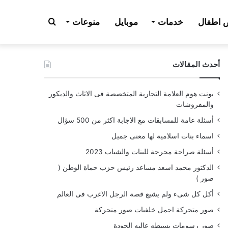
بحث
اطفال
خدمات
موبايل
منوعات
أحدث المقالات
عن
بونت هوم العلامة التجارية المتخصصة فى الاثاث والديكور
والمفروشات
أسئلة عامة للمسابقات مع الاجابة اكثر من 500 سؤال
اسماء بنات اسلامية لها معنى جميل
أسئلة صراحة محرجة للبنات والشباب 2023
الدكتور محمد اسعد مساعد رئيس حزب حماة الوطن (
صور )
أكل كل شىء ولم يشبع قصة الرجل الاغرب فى العالم
صور متحركة اجمل خلفيات صور متحركة
صور رسومات بسيطه عاليه الجودة