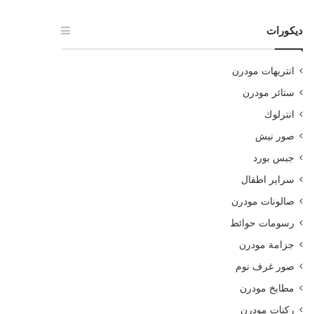
ديكورات
انتريهات مودرن
ستائر مودرن
انترلوك
صور نيش
جبس بورد
سراير اطفال
صالونات مودرن
رسومات حوائط
جزامة مودرن
صور غرف نوم
مطابخ مودرن
ركنات مودرن