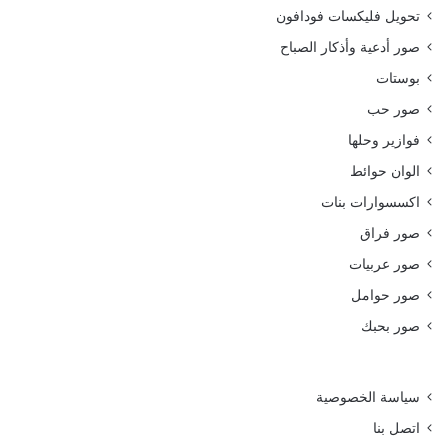
تحويل فليكسات فودافون
صور أدعية وأذكار الصباح
بوستات
صور حب
فوازير وحلها
الوان حوائط
اكسسوارات بنات
صور فراق
صور عربيات
صور حوامل
صور بحبك
سياسة الخصوصية
اتصل بنا