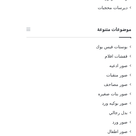
ديرسات محجبات
موضوعات متنوعة
بوستات فيس بوك
قفشات افلام
صور ادعيه
صور منقبات
صور مصاحف
صور بنات صغيره
صور بوكيه ورد
بدل رجالي
صور ورد
صور اطفال