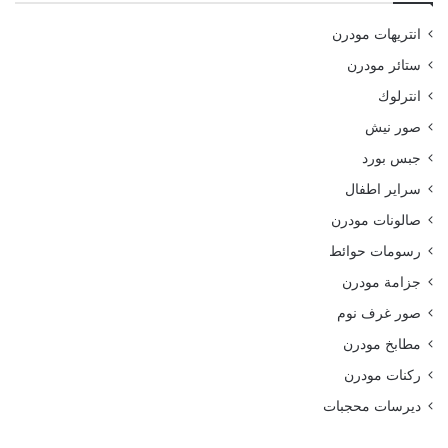
انتريهات مودرن
ستائر مودرن
انترلوك
صور نيش
جبس بورد
سراير اطفال
صالونات مودرن
رسومات حوائط
جزامة مودرن
صور غرف نوم
مطابخ مودرن
ركنات مودرن
ديرسات محجبات