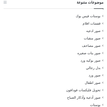
موضوعات متنوعة
بوستات فيس بوك
قفشات افلام
صور ادعيه
صور منقبات
صور مصاحف
صور بنات صغيره
صور بوكيه ورد
بدل رجالي
صور ورد
صور اطفال
تحويل فليكسات فودافون
صور أدعية وأذكار الصباح
بوستات