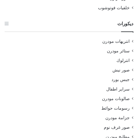
خلفيات فوتوشوب
ديكورات
انتريهات مودرن
ستائر مودرن
انترلوك
صور نيش
جبس بورد
سراير اطفال
صالونات مودرن
رسومات حوائط
جزامة مودرن
صور غرف نوم
مطابخ مودرن