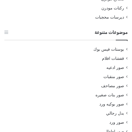
ركنات مودرن
ديرسات محجبات
موضوعات متنوعة
بوستات فيس بوك
قفشات افلام
صور ادعيه
صور منقبات
صور مصاحف
صور بنات صغيره
صور بوكيه ورد
بدل رجالي
صور ورد
صور اطفال