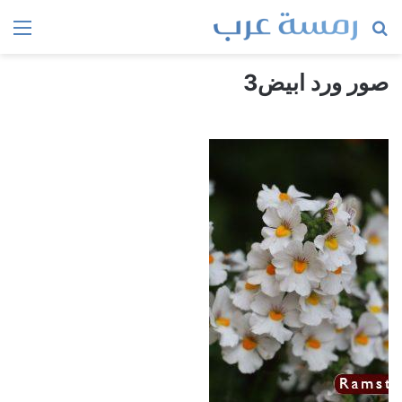
بحث
الق
عن
صور ورد ابيض3