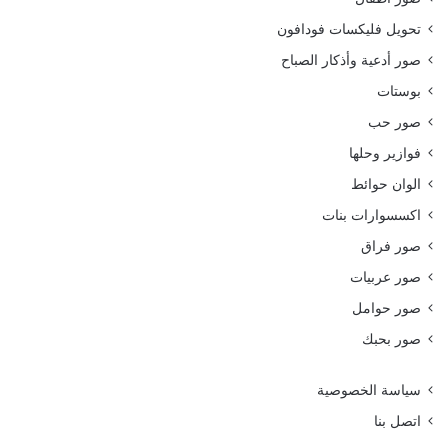
تحويل فليكسات فودافون
صور أدعية وأذكار الصباح
بوستات
صور حب
فوازير وحلها
الوان حوائط
اكسسوارات بنات
صور فراق
صور عربيات
صور حوامل
صور بحبك
سياسة الخصوصية
اتصل بنا