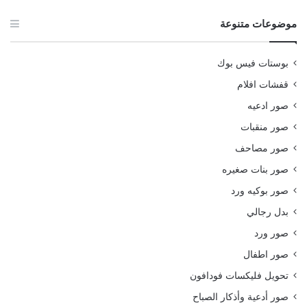
موضوعات متنوعة
بوستات فيس بوك
قفشات افلام
صور ادعيه
صور منقبات
صور مصاحف
صور بنات صغيره
صور بوكيه ورد
بدل رجالي
صور ورد
صور اطفال
تحويل فليكسات فودافون
صور أدعية وأذكار الصباح