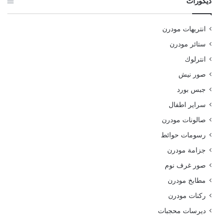
ديكورات
انتريهات مودرن
ستائر مودرن
انترلوك
صور نيش
جبس بورد
سراير اطفال
صالونات مودرن
رسومات حوائط
جزامة مودرن
صور غرف نوم
مطابخ مودرن
ركنات مودرن
ديرسات محجبات