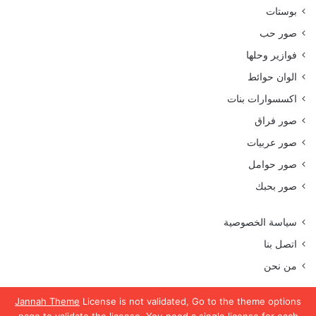
بوستات
صور حب
فوازير وحلها
الوان حوائط
اكسسوارات بنات
صور فراق
صور عربيات
صور حوامل
صور بحبك
سياسة الخصوصية
اتصل بنا
من نحن
Jannah Theme
License is not validated, Go to the theme options