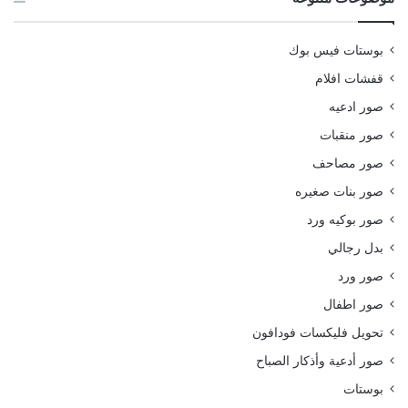
بوستات فيس بوك
قفشات افلام
صور ادعيه
صور منقبات
صور مصاحف
صور بنات صغيره
صور بوكيه ورد
بدل رجالي
صور ورد
صور اطفال
تحويل فليكسات فودافون
صور أدعية وأذكار الصباح
بوستات