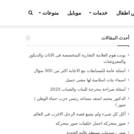
بحث
اطفال
خدمات
موبايل
منوعات
أحدث المقالات
عن
بونت هوم العلامة التجارية المتخصصة فى الاثاث والديكور
والمفروشات
أسئلة عامة للمسابقات مع الاجابة اكثر من 500 سؤال
اسماء بنات اسلامية لها معنى جميل
أسئلة صراحة محرجة للبنات والشباب 2023
الدكتور محمد اسعد مساعد رئيس حزب حماة الوطن (
صور )
أكل كل شىء ولم يشبع قصة الرجل الاغرب فى العالم
صور متحركة اجمل خلفيات صور متحركة
صور رسومات بسيطه عاليه الجودة