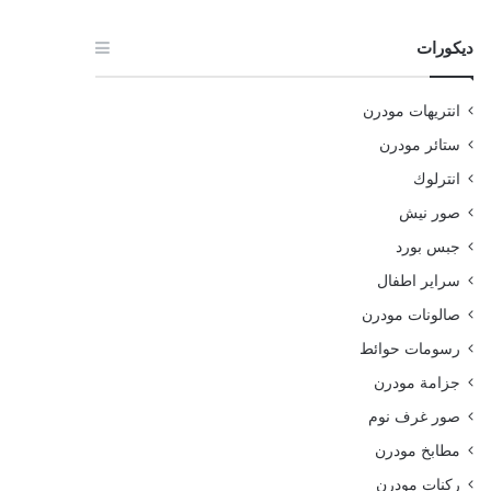
ديكورات
انتريهات مودرن
ستائر مودرن
انترلوك
صور نيش
جبس بورد
سراير اطفال
صالونات مودرن
رسومات حوائط
جزامة مودرن
صور غرف نوم
مطابخ مودرن
ركنات مودرن