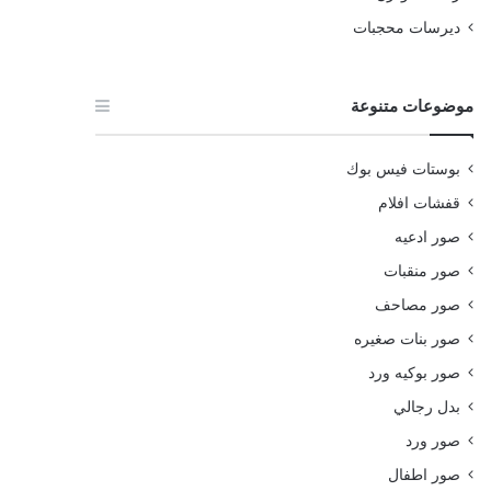
ديرسات محجبات
موضوعات متنوعة
بوستات فيس بوك
قفشات افلام
صور ادعيه
صور منقبات
صور مصاحف
صور بنات صغيره
صور بوكيه ورد
بدل رجالي
صور ورد
صور اطفال