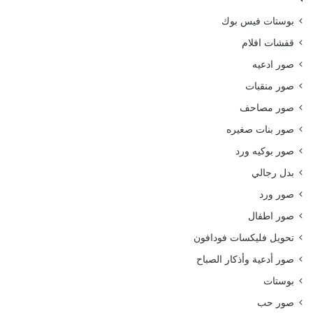
بوستات فيس بوك
قفشات افلام
صور ادعيه
صور منقبات
صور مصاحف
صور بنات صغيره
صور بوكيه ورد
بدل رجالي
صور ورد
صور اطفال
تحويل فليكسات فودافون
صور أدعية وأذكار الصباح
بوستات
صور حب