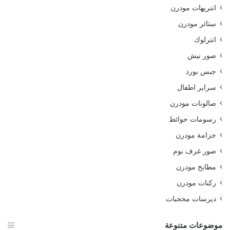
انتريهات مودرن
ستائر مودرن
انترلوك
صور نيش
جبس بورد
سراير اطفال
صالونات مودرن
رسومات حوائط
جزامة مودرن
صور غرف نوم
مطابخ مودرن
ركنات مودرن
ديرسات محجبات
موضوعات متنوعة