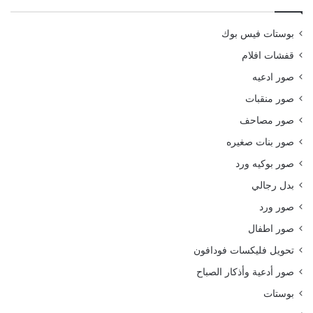
بوستات فيس بوك
قفشات افلام
صور ادعيه
صور منقبات
صور مصاحف
صور بنات صغيره
صور بوكيه ورد
بدل رجالي
صور ورد
صور اطفال
تحويل فليكسات فودافون
صور أدعية وأذكار الصباح
بوستات