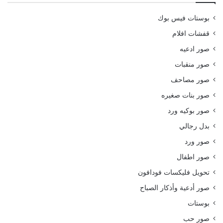
بوستات فيس بوك
قفشات افلام
صور ادعيه
صور منقبات
صور مصاحف
صور بنات صغيره
صور بوكيه ورد
بدل رجالي
صور ورد
صور اطفال
تحويل فليكسات فودافون
صور أدعية وأذكار الصباح
بوستات
صور حب