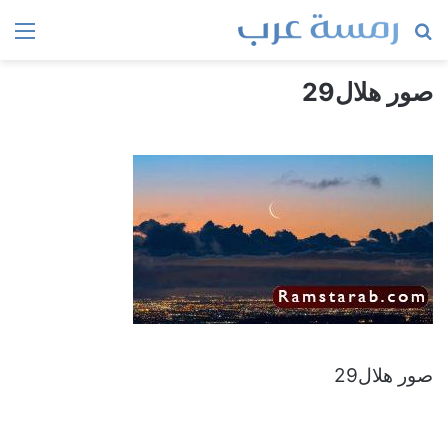
بحث
الق
عن
صور هلال29
صور هلال29