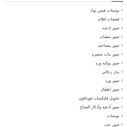
بوستات فيس بوك
قفشات افلام
صور ادعيه
صور منقبات
صور مصاحف
صور بنات صغيره
صور بوكيه ورد
بدل رجالي
صور ورد
صور اطفال
تحويل فليكسات فودافون
صور أدعية وأذكار الصباح
بوستات
صور حب