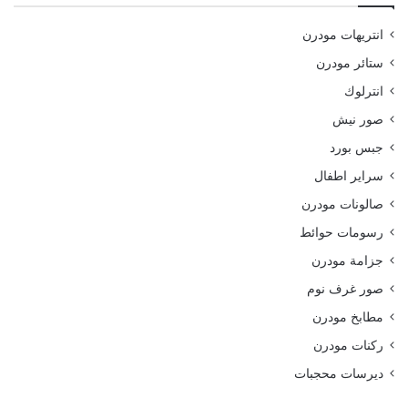
انتريهات مودرن
ستائر مودرن
انترلوك
صور نيش
جبس بورد
سراير اطفال
صالونات مودرن
رسومات حوائط
جزامة مودرن
صور غرف نوم
مطابخ مودرن
ركنات مودرن
ديرسات محجبات