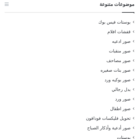
موضوعات متنوعة
بوستات فيس بوك
قفشات افلام
صور ادعيه
صور منقبات
صور مصاحف
صور بنات صغيره
صور بوكيه ورد
بدل رجالي
صور ورد
صور اطفال
تحويل فليكسات فودافون
صور أدعية وأذكار الصباح
بوستات