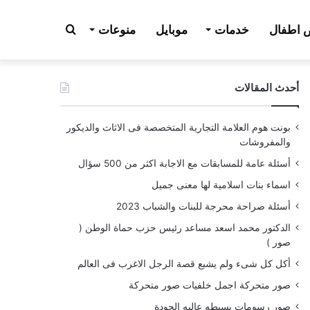
بحث
اطفال
خدمات
موبايل
منوعات
أحدث المقالات
عن
بونت هوم العلامة التجارية المتخصصة فى الاثاث والديكور
والمفروشات
أسئلة عامة للمسابقات مع الاجابة اكثر من 500 سؤال
اسماء بنات اسلامية لها معنى جميل
أسئلة صراحة محرجة للبنات والشباب 2023
الدكتور محمد اسعد مساعد رئيس حزب حماة الوطن (
صور )
أكل كل شىء ولم يشبع قصة الرجل الاغرب فى العالم
صور متحركة اجمل خلفيات صور متحركة
صور رسومات بسيطه عاليه الجودة