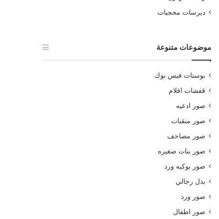
ديرسات محجبات
موضوعات متنوعة
بوستات فيس بوك
قفشات افلام
صور ادعيه
صور منقبات
صور مصاحف
صور بنات صغيره
صور بوكيه ورد
بدل رجالي
صور ورد
صور اطفال