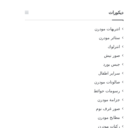
ديكورات
انتريهات مودرن
ستائر مودرن
انترلوك
صور نيش
جبس بورد
سراير اطفال
صالونات مودرن
رسومات حوائط
جزامة مودرن
صور غرف نوم
مطابخ مودرن
ركنات مودرن