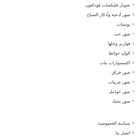
تحويل فليكسات فودافون
صور أدعية وأذكار الصباح
بوستات
صور حب
فوازير وحلها
الوان حوائط
اكسسوارات بنات
صور فراق
صور عربيات
صور حوامل
صور بحبك
سياسة الخصوصية
اتصل بنا