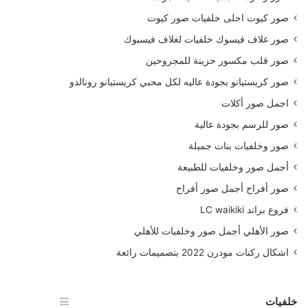
صور كيوت احلى خلفيات صور كيوت
صور غلاف فيسوك خلفيات لغلاف فيسبوك
صور قلب مكسور حزينة للمجروحين
صور كريستيانو بجودة عاليه لكل محبي كريستيانو رونالدو
اجمل صور أكلات
صور للرسم بجودة عالية
صور وخلفيات بنات جميلة
أجمل صور وخلفيات للطبيعة
صور أفراح أجمل صور أفراح
فروع براند LC waikiki
صور الأهلي أجمل صور وخلفيات للأهلي
اشكال ركنات مودرن 2022 بتصميمات رائعة
خلفيات