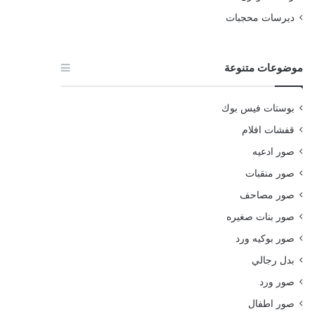
ديرسات محجبات
موضوعات متنوعة
بوستات فيس بوك
قفشات افلام
صور ادعيه
صور منقبات
صور مصاحف
صور بنات صغيره
صور بوكيه ورد
بدل رجالي
صور ورد
صور اطفال