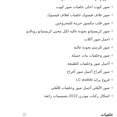
صور كيوت احلى خلفيات صور كيوت
صور غلاف فيسوك خلفيات لغلاف فيسبوك
صور قلب مكسور حزينة للمجروحين
صور كريستيانو بجودة عاليه لكل محبي كريستيانو رونالدو
اجمل صور أكلات
صور للرسم بجودة عالية
صور وخلفيات بنات جميلة
أجمل صور وخلفيات للطبيعة
صور أفراح أجمل صور أفراح
فروع براند LC waikiki
صور الأهلي أجمل صور وخلفيات للأهلي
اشكال ركنات مودرن 2022 بتصميمات رائعة
خلفيات