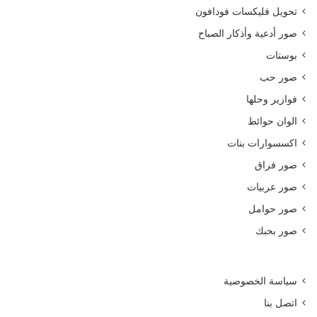
تحويل فليكسات فودافون
صور أدعية وأذكار الصباح
بوستات
صور حب
فوازير وحلها
الوان حوائط
اكسسوارات بنات
صور فراق
صور عربيات
صور حوامل
صور بحبك
سياسة الخصوصية
اتصل بنا