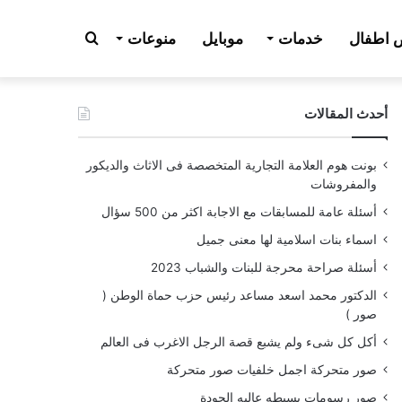
بحث
اطفال
خدمات
موبايل
منوعات
أحدث المقالات
عن
بونت هوم العلامة التجارية المتخصصة فى الاثاث والديكور
والمفروشات
أسئلة عامة للمسابقات مع الاجابة اكثر من 500 سؤال
اسماء بنات اسلامية لها معنى جميل
أسئلة صراحة محرجة للبنات والشباب 2023
الدكتور محمد اسعد مساعد رئيس حزب حماة الوطن (
صور )
أكل كل شىء ولم يشبع قصة الرجل الاغرب فى العالم
صور متحركة اجمل خلفيات صور متحركة
صور رسومات بسيطه عاليه الجودة