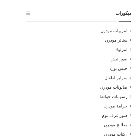
ديكورات
انتريهات مودرن
ستائر مودرن
انترلوك
صور نيش
جبس بورد
سراير اطفال
صالونات مودرن
رسومات حوائط
جزامة مودرن
صور غرف نوم
مطابخ مودرن
ركنات مودرن