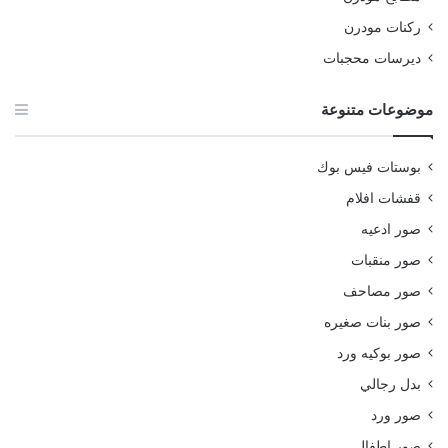
ركنات مودرن
ديرسات محجبات
موضوعات متنوعة
بوستات فيس بوك
قفشات افلام
صور ادعيه
صور منقبات
صور مصاحف
صور بنات صغيره
صور بوكيه ورد
بدل رجالي
صور ورد
صور اطفال