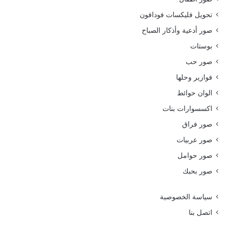
تحويل فليكسات فودافون
صور أدعية وأذكار الصباح
بوستات
صور حب
فوازير وحلها
الوان حوائط
اكسسوارات بنات
صور فراق
صور عربيات
صور حوامل
صور بحبك
سياسة الخصوصية
اتصل بنا